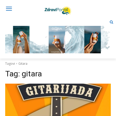
Tagovi
Gitara
Tag:
gitara