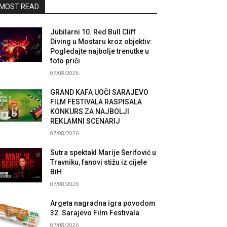
MOST READ
Jubilarni 10. Red Bull Cliff
Diving u Mostaru kroz objektiv:
Pogledajte najbolje trenutke u
foto priči
07/08/2026
GRAND KAFA UOČI SARAJEVO
FILM FESTIVALA RASPISALA
KONKURS ZA NAJBOLJI
REKLAMNI SCENARIJ
07/08/2026
Sutra spektakl Marije Šerifović u
Travniku, fanovi stižu iz cijele
BiH
07/08/2026
Argeta nagradna igra povodom
32. Sarajevo Film Festivala
07/08/2026