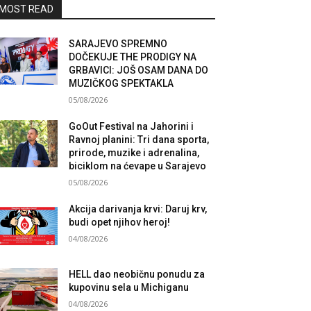
MOST READ
SARAJEVO SPREMNO
DOČEKUJE THE PRODIGY NA
GRBAVICI: JOŠ OSAM DANA DO
MUZIČKOG SPEKTAKLA
05/08/2026
GoOut Festival na Jahorini i
Ravnoj planini: Tri dana sporta,
prirode, muzike i adrenalina,
biciklom na ćevape u Sarajevo
05/08/2026
Akcija darivanja krvi: Daruj krv,
budi opet njihov heroj!
04/08/2026
HELL dao neobičnu ponudu za
kupovinu sela u Michiganu
04/08/2026