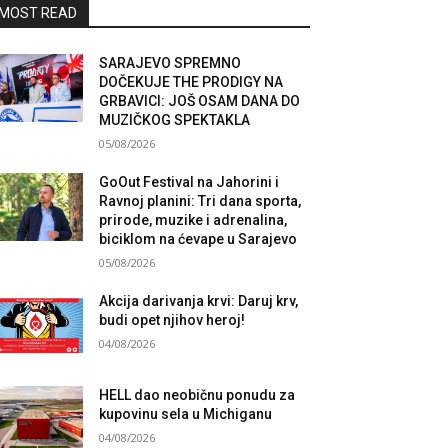
MOST READ
SARAJEVO SPREMNO
DOČEKUJE THE PRODIGY NA
GRBAVICI: JOŠ OSAM DANA DO
MUZIČKOG SPEKTAKLA
05/08/2026
GoOut Festival na Jahorini i
Ravnoj planini: Tri dana sporta,
prirode, muzike i adrenalina,
biciklom na ćevape u Sarajevo
05/08/2026
Akcija darivanja krvi: Daruj krv,
budi opet njihov heroj!
04/08/2026
HELL dao neobičnu ponudu za
kupovinu sela u Michiganu
04/08/2026