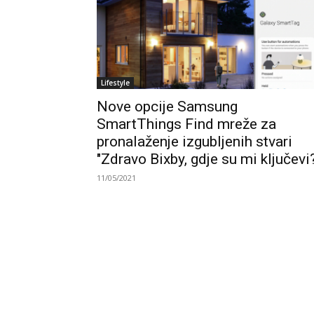
Lifestyle
Nove opcije Samsung
SmartThings Find mreže za
pronalaženje izgubljenih stvari
"Zdravo Bixby, gdje su mi ključevi
11/05/2021