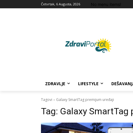
No menu items!
Četvrtak, 6 Augusta, 2026
ZDRAVLJE
LIFESTYLE
DEŠAVANJ
Tagovi
Galaxy SmartTag premijum uređaji
Tag:
Galaxy SmartTag p