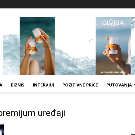
A
BIZNIS
INTERVJUI
POZITIVNE PRIČE
PUTOVANJA
remijum uređaji