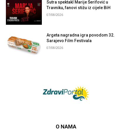
Sutra spektakl Marije Šerifović u
Travniku, fanovi stižu iz cijele BiH
07/08/2026
Argeta nagradna igra povodom 32.
Sarajevo Film Festivala
07/08/2026
O NAMA