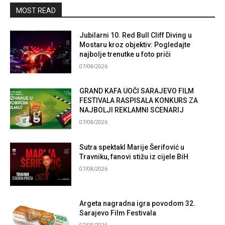
MOST READ
Jubilarni 10. Red Bull Cliff Diving u
Mostaru kroz objektiv: Pogledajte
najbolje trenutke u foto priči
07/08/2026
GRAND KAFA UOČI SARAJEVO FILM
FESTIVALA RASPISALA KONKURS ZA
NAJBOLJI REKLAMNI SCENARIJ
07/08/2026
Sutra spektakl Marije Šerifović u
Travniku, fanovi stižu iz cijele BiH
07/08/2026
Argeta nagradna igra povodom 32.
Sarajevo Film Festivala
07/08/2026