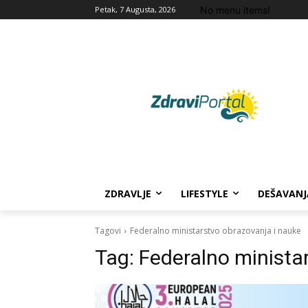
No menu items!
Petak, 7 Augusta, 2026
ZDRAVLJE
LIFESTYLE
DEŠAVANJ
Tagovi
Federalno ministarstvo obrazovanja i nauke
Tag:
Federalno minista