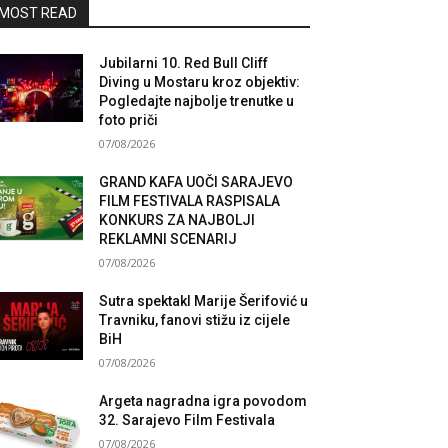
MOST READ
Jubilarni 10. Red Bull Cliff
Diving u Mostaru kroz objektiv:
Pogledajte najbolje trenutke u
foto priči
07/08/2026
GRAND KAFA UOČI SARAJEVO
FILM FESTIVALA RASPISALA
KONKURS ZA NAJBOLJI
REKLAMNI SCENARIJ
07/08/2026
Sutra spektakl Marije Šerifović u
Travniku, fanovi stižu iz cijele
BiH
07/08/2026
Argeta nagradna igra povodom
32. Sarajevo Film Festivala
07/08/2026