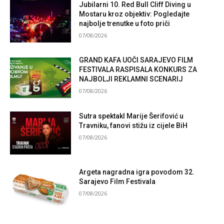
Jubilarni 10. Red Bull Cliff Diving u
Mostaru kroz objektiv: Pogledajte
najbolje trenutke u foto priči
07/08/2026
GRAND KAFA UOČI SARAJEVO FILM
FESTIVALA RASPISALA KONKURS ZA
NAJBOLJI REKLAMNI SCENARIJ
07/08/2026
Sutra spektakl Marije Šerifović u
Travniku, fanovi stižu iz cijele BiH
07/08/2026
Argeta nagradna igra povodom 32.
Sarajevo Film Festivala
07/08/2026