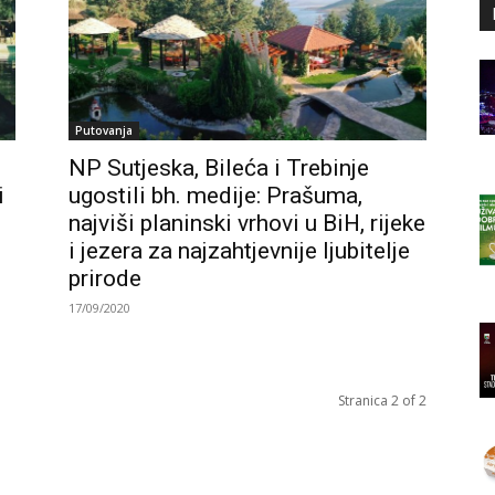
Putovanja
NP Sutjeska, Bileća i Trebinje
i
ugostili bh. medije: Prašuma,
najviši planinski vrhovi u BiH, rijeke
i jezera za najzahtjevnije ljubitelje
prirode
17/09/2020
Stranica 2 of 2