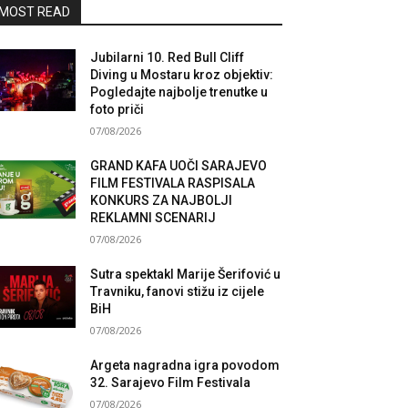
MOST READ
Jubilarni 10. Red Bull Cliff
Diving u Mostaru kroz objektiv:
Pogledajte najbolje trenutke u
foto priči
07/08/2026
GRAND KAFA UOČI SARAJEVO
FILM FESTIVALA RASPISALA
KONKURS ZA NAJBOLJI
REKLAMNI SCENARIJ
07/08/2026
Sutra spektakl Marije Šerifović u
Travniku, fanovi stižu iz cijele
BiH
07/08/2026
Argeta nagradna igra povodom
32. Sarajevo Film Festivala
07/08/2026