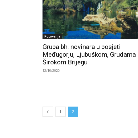
Putovanja
Grupa bh. novinara u posjeti
Međugorju, Ljubuškom, Grudama 
Širokom Brijegu
12/10/2020
1
2