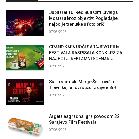
Jubilarni 10. Red Bull Cliff Diving u
Mostaru kroz objektiv: Pogledajte
najbolje trenutke u foto priči
07/08/2026
GRAND KAFA UOČI SARAJEVO FILM
FESTIVALA RASPISALA KONKURS ZA
NAJBOLJI REKLAMNI SCENARIJ
07/08/2026
Sutra spektakl Marije Šerifović u
Travniku, fanovi stižu iz cijele BiH
07/08/2026
Argeta nagradna igra povodom 32.
Sarajevo Film Festivala
07/08/2026