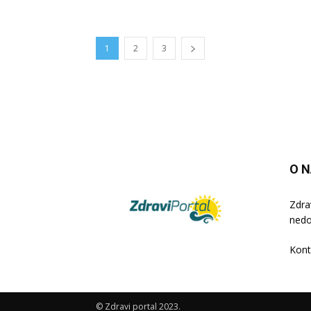
1
2
3
O 
Zdra
nedo
Kont
© Zdravi portal 2023.