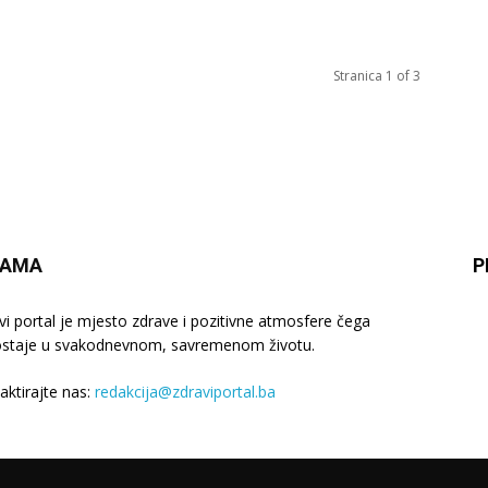
Stranica 1 of 3
NAMA
P
vi portal je mjesto zdrave i pozitivne atmosfere čega
staje u svakodnevnom, savremenom životu.
aktirajte nas:
redakcija@zdraviportal.ba