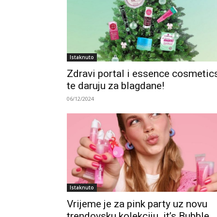
Istaknuto
Zdravi portal i essence cosmetic
te daruju za blagdane!
06/12/2024
Istaknuto
Vrijeme je za pink party uz novu
trendovsku kolekciju it’s Bubble