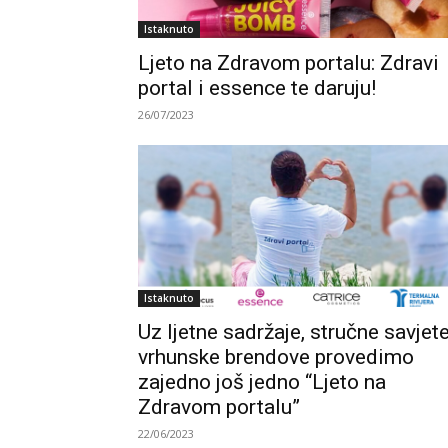
Istaknuto
Ljeto na Zdravom portalu: Zdravi
portal i essence te daruju!
26/07/2023
Istaknuto
Uz ljetne sadržaje, stručne savjete
vrhunske brendove provedimo
zajedno još jedno “Ljeto na
Zdravom portalu”
22/06/2023