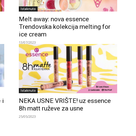
Istaknuto
Melt away: nova essence
Trendovska kolekcija melting for
ice cream
13/07/2023
Istaknuto
 i
NEKA USNE VRIŠTE! uz essence
8h matt ruževe za usne
25/05/2023