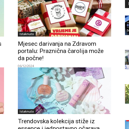
Istaknuto
s
Mjesec darivanja na Zdravom
portalu: Praznična čarolija može
da počne!
06/12/2024
Istaknuto
Trendovska kolekcija stiže iz
essence i jednostavno očarava