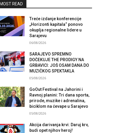
MOST READ
Treće izdanje konferencije
„Horizonti kapitala“ ponovo
okuplja regionalne lidere u
Sarajevu
06/08/2026
SARAJEVO SPREMNO
DOČEKUJE THE PRODIGY NA
GRBAVICI: JOŠ OSAM DANA DO
MUZIČKOG SPEKTAKLA
05/08/2026
GoOut Festival na Jahorini i
Ravnoj planini: Tri dana sporta,
prirode, muzike i adrenalina,
biciklom na ćevape u Sarajevo
05/08/2026
Akcija darivanja krvi: Daruj krv,
budi opet njihov heroj!