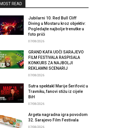
MOST READ
Jubilarni 10. Red Bull Cliff
Diving u Mostaru kroz objektiv:
Pogledajte najbolje trenutke u
foto priči
07/08/2026
GRAND KAFA UOČI SARAJEVO
FILM FESTIVALA RASPISALA
KONKURS ZA NAJBOLJI
REKLAMNI SCENARIJ
07/08/2026
Sutra spektakl Marije Šerifović u
Travniku, fanovi stižu iz cijele
BiH
07/08/2026
Argeta nagradna igra povodom
32. Sarajevo Film Festivala
07/08/2026