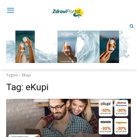
Tagovi
EKupi
Tag:
eKupi