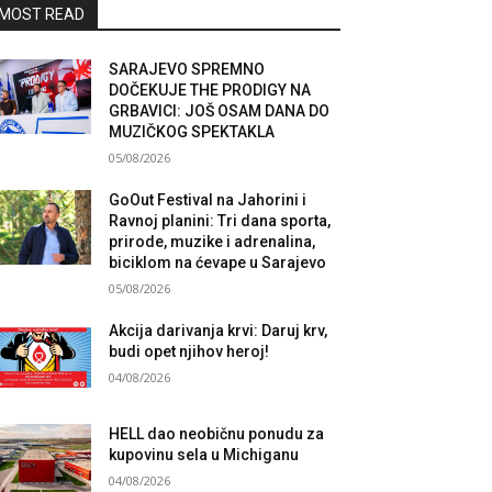
MOST READ
SARAJEVO SPREMNO
DOČEKUJE THE PRODIGY NA
GRBAVICI: JOŠ OSAM DANA DO
MUZIČKOG SPEKTAKLA
05/08/2026
GoOut Festival na Jahorini i
Ravnoj planini: Tri dana sporta,
prirode, muzike i adrenalina,
biciklom na ćevape u Sarajevo
05/08/2026
Akcija darivanja krvi: Daruj krv,
budi opet njihov heroj!
04/08/2026
HELL dao neobičnu ponudu za
kupovinu sela u Michiganu
04/08/2026