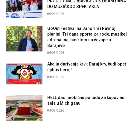
PRODIGY NA GRBAVICI: JOŠ OSAM DANA
DO MUZIČKOG SPEKTAKLA
05/08/2026
GoOut Festival na Jahorini i Ravnoj
planini: Tri dana sporta, prirode, muzike i
adrenalina, biciklom na ćevape u
Sarajevo
05/08/2026
Akcija darivanja krvi: Daruj krv, budi opet
njihov heroj!
04/08/2026
HELL dao neobičnu ponudu za kupovinu
sela u Michiganu
04/08/2026