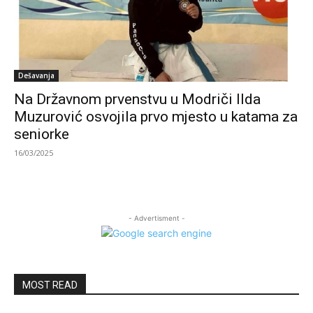
Dešavanja
Na Državnom prvenstvu u Modriči Ilda
Muzurović osvojila prvo mjesto u katama za
seniorke
16/03/2025
- Advertisment -
MOST READ