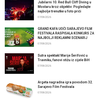
Jubilarni 10. Red Bull Cliff Diving u
Mostaru kroz objektiv: Pogledajte
najbolje trenutke u foto priči
07/08/2026
GRAND KAFA UOČI SARAJEVO FILM
FESTIVALA RASPISALA KONKURS ZA
NAJBOLJI REKLAMNI SCENARIJ
07/08/2026
Sutra spektakl Marije Šerifović u
Travniku, fanovi stižu iz cijele BiH
07/08/2026
Argeta nagradna igra povodom 32.
Sarajevo Film Festivala
07/08/2026