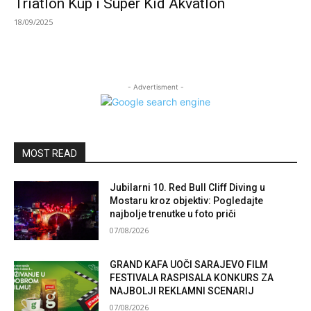
Triatlon Kup i Super Kid Akvatlon
18/09/2025
- Advertisment -
MOST READ
Jubilarni 10. Red Bull Cliff Diving u
Mostaru kroz objektiv: Pogledajte
najbolje trenutke u foto priči
07/08/2026
GRAND KAFA UOČI SARAJEVO FILM
FESTIVALA RASPISALA KONKURS ZA
NAJBOLJI REKLAMNI SCENARIJ
07/08/2026