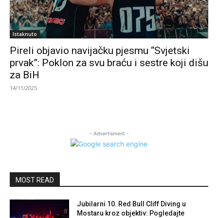
Istaknuto
Pireli objavio navijačku pjesmu “Svjetski
prvak”: Poklon za svu braću i sestre koji dišu
za BiH
14/11/2025
- Advertisment -
MOST READ
Jubilarni 10. Red Bull Cliff Diving u
Mostaru kroz objektiv: Pogledajte