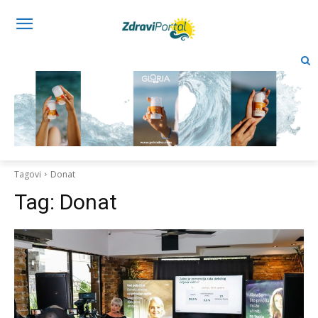
Tagovi
Donat
Tag:
Donat