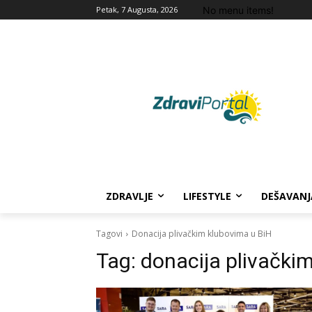
No menu items!
Petak, 7 Augusta, 2026
ZDRAVLJE
LIFESTYLE
DEŠAVANJ
Tagovi
Donacija plivačkim klubovima u BiH
Tag:
donacija plivački