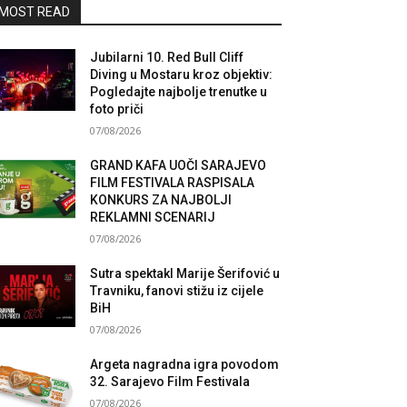
MOST READ
Jubilarni 10. Red Bull Cliff
Diving u Mostaru kroz objektiv:
Pogledajte najbolje trenutke u
foto priči
07/08/2026
GRAND KAFA UOČI SARAJEVO
FILM FESTIVALA RASPISALA
KONKURS ZA NAJBOLJI
REKLAMNI SCENARIJ
07/08/2026
Sutra spektakl Marije Šerifović u
Travniku, fanovi stižu iz cijele
BiH
07/08/2026
Argeta nagradna igra povodom
32. Sarajevo Film Festivala
07/08/2026