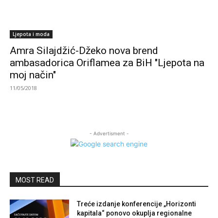
Ljepota i moda
Amra Silajdžić-Džeko nova brend
ambasadorica Oriflamea za BiH "Ljepota na
moj način"
11/05/2018
- Advertisment -
MOST READ
Treće izdanje konferencije „Horizonti
kapitala“ ponovo okuplja regionalne