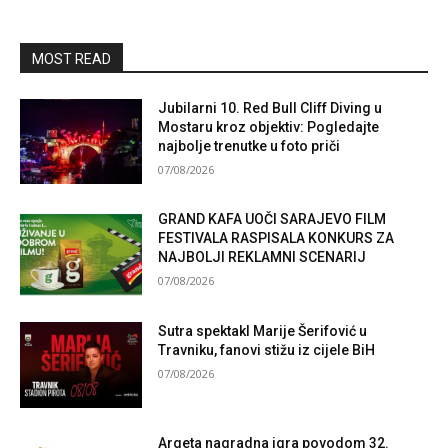
MOST READ
Jubilarni 10. Red Bull Cliff Diving u
Mostaru kroz objektiv: Pogledajte
najbolje trenutke u foto priči
07/08/2026
GRAND KAFA UOČI SARAJEVO FILM
FESTIVALA RASPISALA KONKURS ZA
NAJBOLJI REKLAMNI SCENARIJ
07/08/2026
Sutra spektakl Marije Šerifović u
Travniku, fanovi stižu iz cijele BiH
07/08/2026
Argeta nagradna igra povodom 32.