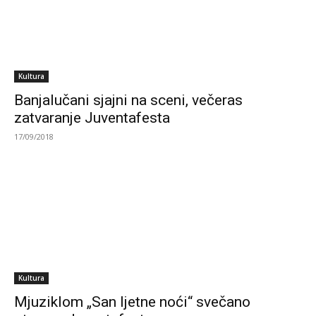
Kultura
Banjalučani sjajni na sceni, večeras
zatvaranje Juventafesta
17/09/2018
Kultura
Mjuziklom „San ljetne noći“ svečano