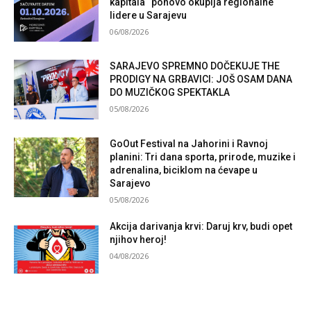
kapitala“ ponovo okuplja regionalne
lidere u Sarajevu
06/08/2026
SARAJEVO SPREMNO DOČEKUJE THE
PRODIGY NA GRBAVICI: JOŠ OSAM DANA
DO MUZIČKOG SPEKTAKLA
05/08/2026
GoOut Festival na Jahorini i Ravnoj
planini: Tri dana sporta, prirode, muzike i
adrenalina, biciklom na ćevape u
Sarajevo
05/08/2026
Akcija darivanja krvi: Daruj krv, budi opet
njihov heroj!
04/08/2026