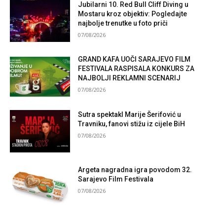
Jubilarni 10. Red Bull Cliff Diving u
Mostaru kroz objektiv: Pogledajte
najbolje trenutke u foto priči
07/08/2026
GRAND KAFA UOČI SARAJEVO FILM
FESTIVALA RASPISALA KONKURS ZA
NAJBOLJI REKLAMNI SCENARIJ
07/08/2026
Sutra spektakl Marije Šerifović u
Travniku, fanovi stižu iz cijele BiH
07/08/2026
Argeta nagradna igra povodom 32.
Sarajevo Film Festivala
07/08/2026