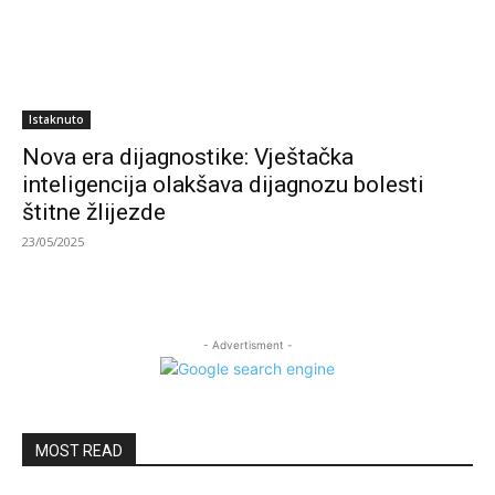
Istaknuto
Nova era dijagnostike: Vještačka
inteligencija olakšava dijagnozu bolesti
štitne žlijezde
23/05/2025
- Advertisment -
MOST READ