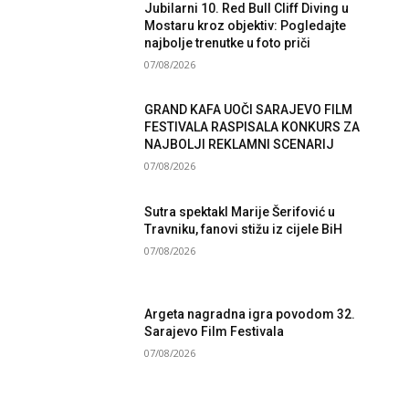
Jubilarni 10. Red Bull Cliff Diving u
Mostaru kroz objektiv: Pogledajte
najbolje trenutke u foto priči
07/08/2026
GRAND KAFA UOČI SARAJEVO FILM
FESTIVALA RASPISALA KONKURS ZA
NAJBOLJI REKLAMNI SCENARIJ
07/08/2026
Sutra spektakl Marije Šerifović u
Travniku, fanovi stižu iz cijele BiH
07/08/2026
Argeta nagradna igra povodom 32.
Sarajevo Film Festivala
07/08/2026