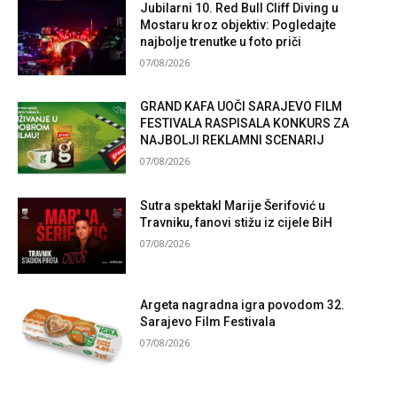
Jubilarni 10. Red Bull Cliff Diving u
Mostaru kroz objektiv: Pogledajte
najbolje trenutke u foto priči
07/08/2026
GRAND KAFA UOČI SARAJEVO FILM
FESTIVALA RASPISALA KONKURS ZA
NAJBOLJI REKLAMNI SCENARIJ
07/08/2026
Sutra spektakl Marije Šerifović u
Travniku, fanovi stižu iz cijele BiH
07/08/2026
Argeta nagradna igra povodom 32.
Sarajevo Film Festivala
07/08/2026