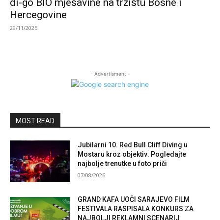
di-go BIO mješavine na tržištu Bosne i
Hercegovine
29/11/2025
- Advertisment -
MOST READ
Jubilarni 10. Red Bull Cliff Diving u
Mostaru kroz objektiv: Pogledajte
najbolje trenutke u foto priči
07/08/2026
GRAND KAFA UOČI SARAJEVO FILM
FESTIVALA RASPISALA KONKURS ZA
NAJBOLJI REKLAMNI SCENARIJ