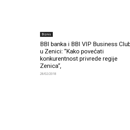
Biznis
BBI banka i BBI VIP Business Clu
u Zenici: “Kako povećati
konkurentnost privrede regije
Zenica“,
28/02/2018