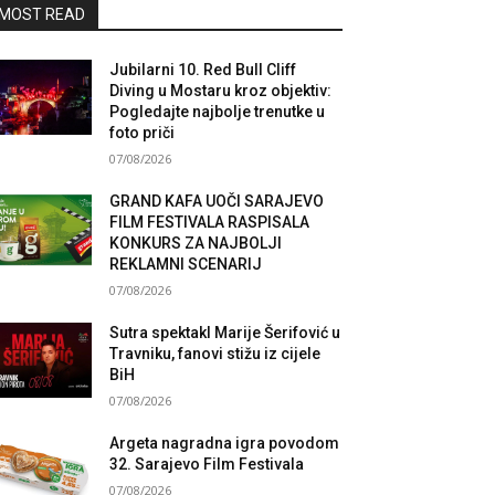
MOST READ
Jubilarni 10. Red Bull Cliff
Diving u Mostaru kroz objektiv:
Pogledajte najbolje trenutke u
foto priči
07/08/2026
GRAND KAFA UOČI SARAJEVO
FILM FESTIVALA RASPISALA
KONKURS ZA NAJBOLJI
REKLAMNI SCENARIJ
07/08/2026
Sutra spektakl Marije Šerifović u
Travniku, fanovi stižu iz cijele
BiH
07/08/2026
Argeta nagradna igra povodom
32. Sarajevo Film Festivala
07/08/2026