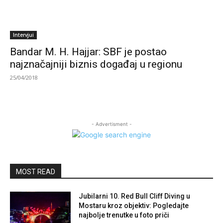
Intervjui
Bandar M. H. Hajjar: SBF je postao
najznačajniji biznis događaj u regionu
25/04/2018
- Advertisment -
MOST READ
Jubilarni 10. Red Bull Cliff Diving u
Mostaru kroz objektiv: Pogledajte
najbolje trenutke u foto priči