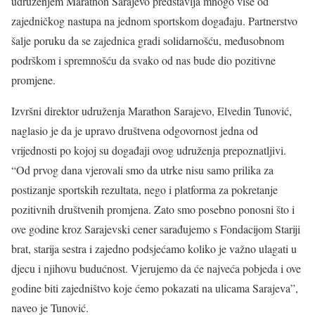
udruženjem Marathon Sarajevo predstavlja mnogo više od
zajedničkog nastupa na jednom sportskom događaju. Partnerstvo
šalje poruku da se zajednica gradi solidarnošću, međusobnom
podrškom i spremnošću da svako od nas bude dio pozitivne
promjene.
Izvršni direktor udruženja Marathon Sarajevo, Elvedin Tunović,
naglasio je da je upravo društvena odgovornost jedna od
vrijednosti po kojoj su događaji ovog udruženja prepoznatljivi.
“Od prvog dana vjerovali smo da utrke nisu samo prilika za
postizanje sportskih rezultata, nego i platforma za pokretanje
pozitivnih društvenih promjena. Zato smo posebno ponosni što i
ove godine kroz Sarajevski cener sarađujemo s Fondacijom Stariji
brat, starija sestra i zajedno podsjećamo koliko je važno ulagati u
djecu i njihovu budućnost. Vjerujemo da će najveća pobjeda i ove
godine biti zajedništvo koje ćemo pokazati na ulicama Sarajeva”,
naveo je Tunović.