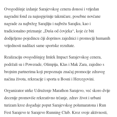
Ovogodišnje izdanje Sarajevskog cenera donosi i vrijedan
nagradni fond za najuspješnije takmičare, posebne novčane
nagrade za najbržeg Sarajliju i najbržu Sarajku, kao i
tradicionalno priznanje „Duša od čovjeka“, koje će biti
dodijeljeno pojedincu čiji doprinos zajednici i promociji humanih
vrijednosti nadilazi same sportske rezultate.
Realizaciju ovogodišnjeg Imlek Impact Sarajevskog cenera,
podržali su i Powerade, Olimpija, Klas i Mak Zara, zajedno s
brojnim partnerima koji prepoznaju značaj promocije zdravog
načina života, rekreacije i sporta u Bosni i Hercegovini.
Organizator utrke Udruženje Marathon Sarajevo, već skoro dvije
decenije promoviše rekreativno trčanje, zdrav život i urbani
turizam kroz događaje poput Sarajevskog polumaratona i Run
Fest Sarajevo te Sarajevo Running Club. Kroz svoje aktivnosti,