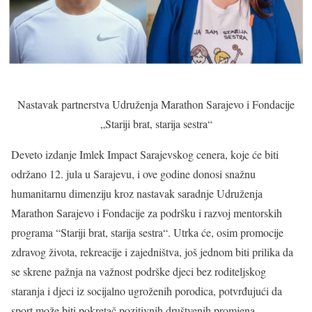
Nastavak partnerstva Udruženja Marathon Sarajevo i Fondacije
„Stariji brat, starija sestra“
Deveto izdanje Imlek Impact Sarajevskog cenera, koje će biti
održano 12. jula u Sarajevu, i ove godine donosi snažnu
humanitarnu dimenziju kroz nastavak saradnje Udruženja
Marathon Sarajevo i Fondacije za podršku i razvoj mentorskih
programa “Stariji brat, starija sestra“. Utrka će, osim promocije
zdravog života, rekreacije i zajedništva, još jednom biti prilika da
se skrene pažnja na važnost podrške djeci bez roditeljskog
staranja i djeci iz socijalno ugroženih porodica, potvrđujući da
sport može biti pokretač pozitivnih društvenih promjena.