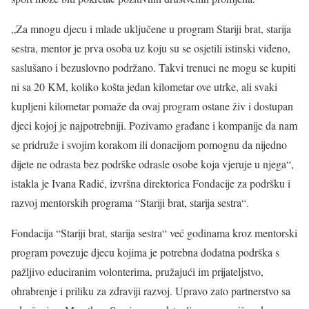
„Za mnogu djecu i mlade uključene u program Stariji brat, starija
sestra, mentor je prva osoba uz koju su se osjetili istinski viđeno,
saslušano i bezuslovno podržano. Takvi trenuci ne mogu se kupiti
ni sa 20 KM, koliko košta jedan kilometar ove utrke, ali svaki
kupljeni kilometar pomaže da ovaj program ostane živ i dostupan
djeci kojoj je najpotrebniji. Pozivamo građane i kompanije da nam
se pridruže i svojim korakom ili donacijom pomognu da nijedno
dijete ne odrasta bez podrške odrasle osobe koja vjeruje u njega“,
istakla je Ivana Radić, izvršna direktorica Fondacije za podršku i
razvoj mentorskih programa “Stariji brat, starija sestra“.
Fondacija “Stariji brat, starija sestra“ već godinama kroz mentorski
program povezuje djecu kojima je potrebna dodatna podrška s
pažljivo educiranim volonterima, pružajući im prijateljstvo,
ohrabrenje i priliku za zdraviji razvoj. Upravo zato partnerstvo sa