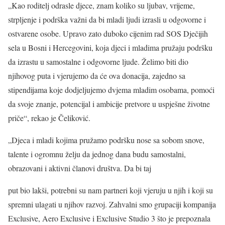
„Kao roditelj odrasle djece, znam koliko su ljubav, vrijeme,
strpljenje i podrška važni da bi mladi ljudi izrasli u odgovorne i
ostvarene osobe. Upravo zato duboko cijenim rad SOS Dječijih
sela u Bosni i Hercegovini, koja djeci i mladima pružaju podršku
da izrastu u samostalne i odgovorne ljude. Želimo biti dio
njihovog puta i vjerujemo da će ova donacija, zajedno sa
stipendijama koje dodjeljujemo dvjema mladim osobama, pomoći
da svoje znanje, potencijal i ambicije pretvore u uspješne životne
priče“, rekao je Čeliković.
„Djeca i mladi kojima pružamo podršku nose sa sobom snove,
talente i ogromnu želju da jednog dana budu samostalni,
obrazovani i aktivni članovi društva. Da bi taj
put bio lakši, potrebni su nam partneri koji vjeruju u njih i koji su
spremni ulagati u njihov razvoj. Zahvalni smo grupaciji kompanija
Exclusive, Aero Exclusive i Exclusive Studio 3 što je prepoznala