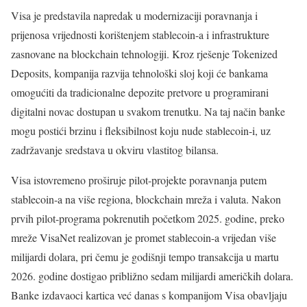
Visa je predstavila napredak u modernizaciji poravnanja i
prijenosa vrijednosti korištenjem stablecoin-a i infrastrukture
zasnovane na blockchain tehnologiji. Kroz rješenje Tokenized
Deposits, kompanija razvija tehnološki sloj koji će bankama
omogućiti da tradicionalne depozite pretvore u programirani
digitalni novac dostupan u svakom trenutku. Na taj način banke
mogu postići brzinu i fleksibilnost koju nude stablecoin-i, uz
zadržavanje sredstava u okviru vlastitog bilansa.
Visa istovremeno proširuje pilot-projekte poravnanja putem
stablecoin-a na više regiona, blockchain mreža i valuta. Nakon
prvih pilot-programa pokrenutih početkom 2025. godine, preko
mreže VisaNet realizovan je promet stablecoin-a vrijedan više
milijardi dolara, pri čemu je godišnji tempo transakcija u martu
2026. godine dostigao približno sedam milijardi američkih dolara.
Banke izdavaoci kartica već danas s kompanijom Visa obavljaju