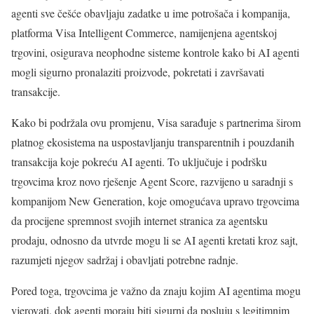
agenti sve češće obavljaju zadatke u ime potrošača i kompanija,
platforma Visa Intelligent Commerce, namijenjena agentskoj
trgovini, osigurava neophodne sisteme kontrole kako bi AI agenti
mogli sigurno pronalaziti proizvode, pokretati i završavati
transakcije.
Kako bi podržala ovu promjenu, Visa sarađuje s partnerima širom
platnog ekosistema na uspostavljanju transparentnih i pouzdanih
transakcija koje pokreću AI agenti. To uključuje i podršku
trgovcima kroz novo rješenje Agent Score, razvijeno u saradnji s
kompanijom New Generation, koje omogućava upravo trgovcima
da procijene spremnost svojih internet stranica za agentsku
prodaju, odnosno da utvrde mogu li se AI agenti kretati kroz sajt,
razumjeti njegov sadržaj i obavljati potrebne radnje.
Pored toga, trgovcima je važno da znaju kojim AI agentima mogu
vjerovati, dok agenti moraju biti sigurni da posluju s legitimnim