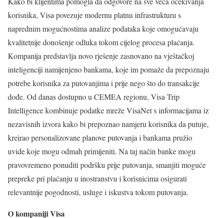
Kako bi klijentima pomogla da odgovore na sve veća očekivanja
korisnika, Visa povezuje modernu platnu infrastrukturu s
naprednim mogućnostima analize podataka koje omogućavaju
kvalitetnije donošenje odluka tokom cijelog procesa plaćanja.
Kompanija predstavlja novo rješenje zasnovano na vještačkoj
inteligenciji namijenjeno bankama, koje im pomaže da prepoznaju
potrebe korisnika za putovanjima i prije nego što do transakcije
dođe. Od danas dostupno u CEMEA regionu, Visa Trip
Intelligence kombinuje podatke mreže VisaNet s informacijama iz
nezavisnih izvora kako bi prepoznao namjeru korisnika da putuje,
kreirao personalizovane planove putovanja i bankama pružio
uvide koje mogu odmah primijeniti. Na taj način banke mogu
pravovremeno ponuditi podršku prije putovanja, smanjiti moguće
prepreke pri plaćanju u inostranstvu i korisnicima osigurati
relevantnije pogodnosti, usluge i iskustva tokom putovanja.
O kompaniji Visa