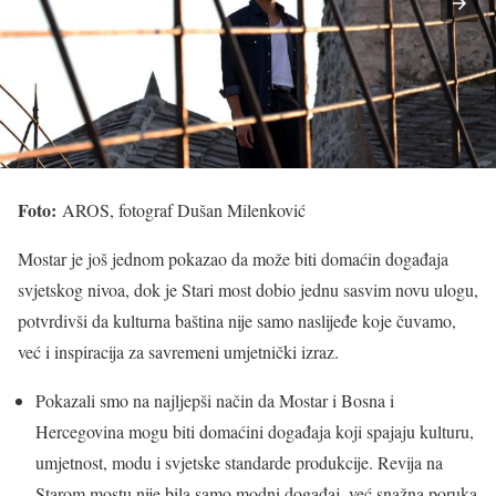
Foto:
AROS, fotograf Dušan Milenković
Mostar je još jednom pokazao da može biti domaćin događaja
svjetskog nivoa, dok je Stari most dobio jednu sasvim novu ulogu,
potvrdivši da kulturna baština nije samo naslijeđe koje čuvamo,
već i inspiracija za savremeni umjetnički izraz.
Pokazali smo na najljepši način da Mostar i Bosna i
Hercegovina mogu biti domaćini događaja koji spajaju kulturu,
umjetnost, modu i svjetske standarde produkcije. Revija na
Starom mostu nije bila samo modni događaj, već snažna poruka