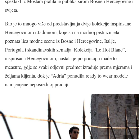
spektakl iz Mostara pratila je publika širom Bosne i Hercegovine i
svijeta.
Bio je to mnogo više od predstavljanja dvije kolekcije inspirisane
Hercegovinom i Jadranom, koje su na modnoj pisti iznijela
poznata lica modne scene iz Bosne i Hercegovine, Italije,
Portugala i skandinavskih zemalja. Kolekcija “Le Hot Blanc”,
inspirisana Hercegovinom, nastala je po principu made to
measure, gdje se svaki odjevni predmet izrađuje prema mjerama i
željama klijenta, dok je “Adria” ponudila ready to wear modele
namijenjene neposrednoj prodaji.