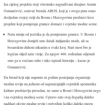
Iza cijelog projekta stoji višestruko nagrađivani dizajner Armin
Osmančević, osnivač brenda AROS, koji je i ovoga puta ostao
dosljedan svojoj viziji da Bosnu i Hercegovinu predstavi kroz
projekte koji pomjeraju granice domaće i svjetske modne scene.
Naša misija od početka je da pomjeramo granice. U Bosnu i
Hercegovinu donijeli smo dašak italijanske mode, ali sa
bosanskim duhom utkanim u svaki kroj. Stari most bio je
logičan slijed naše vizije. Za njegov 460. rođendan odjenuli
smo ga u svečano ruho i tako ispisali historiju – kazao je
Osmančević.
Da brend koji nije napunio ni godinu postojanja organizuje
modnu reviju na jednom od najznačajnijih svjetskih spomenika
kulture predstavlja presedan, ne samo u Bosni i Hercegovini nego
i na svjetskoj modnoj sceni. Upravo zato ovaj događaj daleko
nadilazi okvire modne revije i potvrđuje koliko daleko mogu