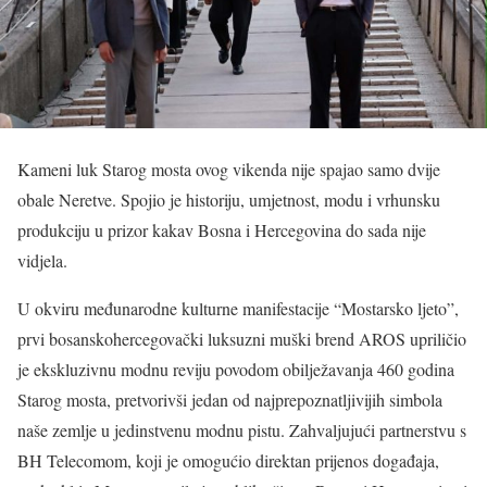
Kameni luk Starog mosta ovog vikenda nije spajao samo dvije
obale Neretve. Spojio je historiju, umjetnost, modu i vrhunsku
produkciju u prizor kakav Bosna i Hercegovina do sada nije
vidjela.
U okviru međunarodne kulturne manifestacije “Mostarsko ljeto”,
prvi bosanskohercegovački luksuzni muški brend AROS upriličio
je ekskluzivnu modnu reviju povodom obilježavanja 460 godina
Starog mosta, pretvorivši jedan od najprepoznatljivijih simbola
naše zemlje u jedinstvenu modnu pistu. Zahvaljujući partnerstvu s
BH Telecomom, koji je omogućio direktan prijenos događaja,