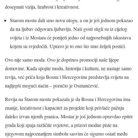
dosegnuti vizija, hrabrost i kreativnost.
Starom mostu dali smo novu ulogu, a on je još jednom pokazao
da na ljubav odgovara ljubavlju. Naši gosti stigli su iz cijelog
svijeta i iz Mostara će ponijeti jedno od najposebnijih iskustava
kojem su svjedočili. Upravo je to ono što smo željeli postići.
Ovo nije samo moda. Ovo je doprinos promociji naše lijepe
domovine. Kada spojite modu, historiju i kulturu, ne nastaje samo
revija, već priča koja Bosnu i Hercegovinu predstavlja svijetu na
najljepši mogući način – poručio je Osmančević.
Revija na Starom mostu pokazala je da Bosna i Hercegovina ima
znanje, kreativnost i kapacitet za projekte koji privlače pažnju
daleko izvan njenih granica. Mostar je još jednom opravdao epitet
grada koji spaja različite svjetove, a prizori modne piste na
njegovom najpoznatijem simbolu sasvim će sigurno ostati među