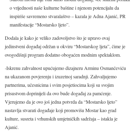
o vrijednosti naše kulturne baštine i njenom potencijalu da
inspiriše savremeno stvaralaštvo – kazala je Adna Ajanić, PR
manifestacije “Mostarsko ljeto”.
Dodala je kako je veliko zadovoljstvo što je upravo ovaj
jedinstveni događaj održan u okviru “Mostarskog ljeta”, čime je
ovogodišnji program dodatno obogaćen modnim spektaklom.
-Iskrenu zahvalnost upućujemo dizajneru Arminu Osmančeviću
na ukazanom povjerenju i izuzetnoj saradnji. Zahvaljujemo
partnerima, učesnicima i svim posjetiocima koji su svojim
prisustvom doprinijeli da ovo bude događaj za pamćenje.
Vjerujemo da je ovo još jedna potvrda da “Mostarsko ljeto”
nastavlja stvarati događaje koji promovišu Mostar kao grad
kulture, susreta i vrhunskih umjetničkih sadržaja – istakla je
Ajanić.