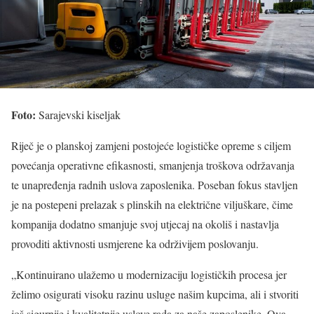
Foto:
Sarajevski kiseljak
Riječ je o planskoj zamjeni postojeće logističke opreme s ciljem
povećanja operativne efikasnosti, smanjenja troškova održavanja
te unapređenja radnih uslova zaposlenika. Poseban fokus stavljen
je na postepeni prelazak s plinskih na električne viljuškare, čime
kompanija dodatno smanjuje svoj utjecaj na okoliš i nastavlja
provoditi aktivnosti usmjerene ka održivijem poslovanju.
„Kontinuirano ulažemo u modernizaciju logističkih procesa jer
želimo osigurati visoku razinu usluge našim kupcima, ali i stvoriti
još sigurnije i kvalitetnije uslove rada za naše zaposlenike. Ova