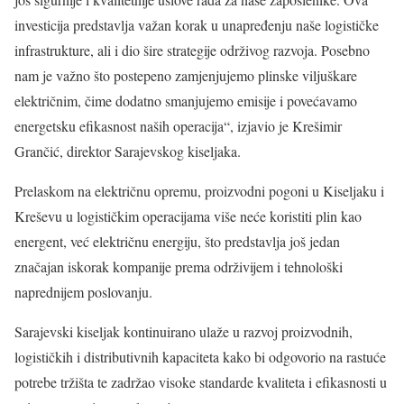
investicija predstavlja važan korak u unapređenju naše logističke
infrastrukture, ali i dio šire strategije održivog razvoja. Posebno
nam je važno što postepeno zamjenjujemo plinske viljuškare
električnim, čime dodatno smanjujemo emisije i povećavamo
energetsku efikasnost naših operacija“, izjavio je Krešimir
Grančić, direktor Sarajevskog kiseljaka.
Prelaskom na električnu opremu, proizvodni pogoni u Kiseljaku i
Kreševu u logističkim operacijama više neće koristiti plin kao
energent, već električnu energiju, što predstavlja još jedan
značajan iskorak kompanije prema održivijem i tehnološki
naprednijem poslovanju.
Sarajevski kiseljak kontinuirano ulaže u razvoj proizvodnih,
logističkih i distributivnih kapaciteta kako bi odgovorio na rastuće
potrebe tržišta te zadržao visoke standarde kvaliteta i efikasnosti u