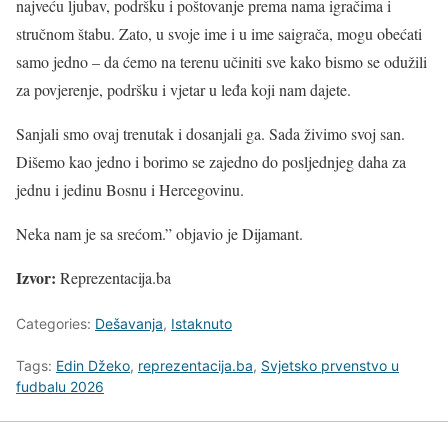
najveću ljubav, podršku i poštovanje prema nama igračima i
stručnom štabu. Zato, u svoje ime i u ime saigrača, mogu obećati
samo jedno – da ćemo na terenu učiniti sve kako bismo se odužili
za povjerenje, podršku i vjetar u leđa koji nam dajete.
Sanjali smo ovaj trenutak i dosanjali ga. Sada živimo svoj san.
Dišemo kao jedno i borimo se zajedno do posljednjeg daha za
jednu i jedinu Bosnu i Hercegovinu.
Neka nam je sa srećom.” objavio je Dijamant.
Izvor:
Reprezentacija.ba
Categories:
Dešavanja
,
Istaknuto
Tags:
Edin Džeko
,
reprezentacija.ba
,
Svjetsko prvenstvo u
fudbalu 2026