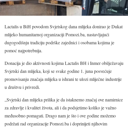
Lactalis u BiH povodom Svjetskog dana mlijeka donirao je Dukat
mlijeko humanitarnoj organizaciji Pomozi.ba, nastavljajući
dugogodišnju tradiciju podrške zajednici i osobama kojima je
pomoć najpotrebnija.
Donacija je dio aktivnosti kojima Lactalis BH i Inmer obilježavaju
Svjetski dan mlijeka, koji se svake godine 1. juna posvećuje
promovisanju značaja mlijeka u ishrani te ulozi mliječne industrije
u društvu i privredi.
„Svjetski dan mlijeka prilika je da istaknemo značaj ove namirnice
za zdravlje i kvalitet života, ali i da podsjetimo koliko je važno
međusobno pomagati. Drago nam je što i ove godine možemo
podržati rad organizacije Pomozi.ba i doprinijeti njihovim