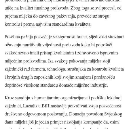
utiče na kvalitet finalnog proizvoda. Zbog toga se svi procesi, od
prijema mlijeka do završnog pakovanja, provode uz strogu
kontrolu i prema najvišim standardima kvaliteta.
Posebna pažnja posvećuje se sigurnosti hrane, sljedivosti sirovina i
očuvanju nutritivnih vrijednosti proizvoda kako bi potrošači
svakodnevno imali pristup kvalitetnim i zdravstveno ispravnim
mliječnim proizvodima. Iza svakog pakovanja mlijeka stoji
zajednički rad farmera, tehnologa, stručnjaka za kontrolu kvaliteta
i brojnih drugih zaposlenih koji svojim znanjem i predanošću
doprinose visokom standardu domaće mliječne industrije.
Kroz saradnju s humanitarnim organizacijama i podršku lokalnoj
zajednici, Lactalis u BiH nastavlja potvrđivati svoju posvećenost
društveno odgovornom poslovanju. Donacija povodom Svjetskog
dana mlijeka još je jedan primjer nastojanja kompanije da, osim