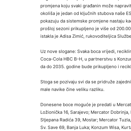
promjena koju svaki građanin može napravit
okoliša je jedan od ključnih stubova naše E
pokazuju da sistemske promjene nastaju kada
prošloj sezoni prikupljeno je više od 200.000
istakla je Adisa Zimić, rukovoditeljica Slu
Uz nove slogane: Svaka boca vrijedi, recikl
Coca-Cola HBC B-H, u partnerstvu s Konzumo
da do 2035. godine bude prikupljeno i reci
Stoga se pozivaju svi da se pridruže zajedni
male navike čine veliku razliku.
Donesene boce moguće je predati u Mercato
Ložionička 16, Sarajevo; Mercator Dobrinja,
Stjepana Radića 39, Mostar; Mercator Tuzla, 
Sv. Save 69, Banja Luka; Konzum Wisa, Kurt