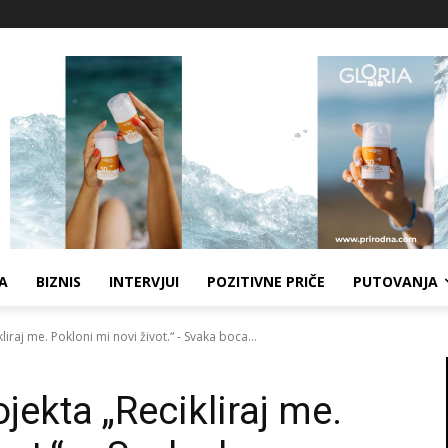
A
BIZNIS
INTERVJUI
POZITIVNE PRIČE
PUTOVANJA
iraj me. Pokloni mi novi život.“ - Svaka boca...
jekta „Recikliraj me.