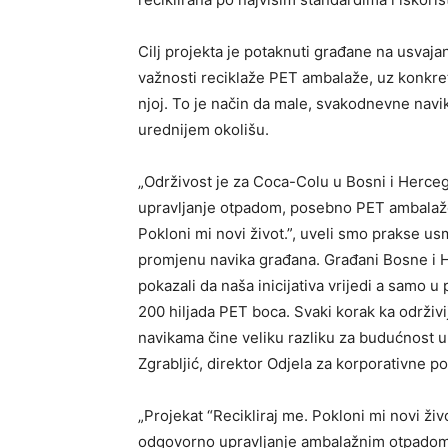
Cilj projekta je potaknuti građane na usvajan
važnosti reciklaže PET ambalaže, uz konkre
njoj. To je način da male, svakodnevne navi
urednijem okolišu.
„Održivost je za Coca-Colu u Bosni i Hercego
upravljanje otpadom, posebno PET ambalažom
Pokloni mi novi život.”, uveli smo prakse us
promjenu navika građana. Građani Bosne i H
pokazali da naša inicijativa vrijedi a samo u
200 hiljada PET boca. Svaki korak ka održi
navikama čine veliku razliku za budućnost u
Zgrabljić, direktor Odjela za korporativne 
„Projekat “Recikliraj me. Pokloni mi novi ži
odgovorno upravljanje ambalažnim otpadom