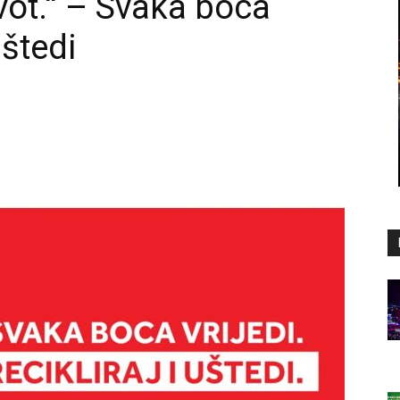
vot.“ – Svaka boca
 uštedi