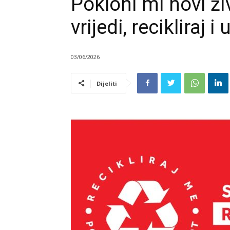
Pokloni mi novi ži
vrijedi, recikliraj i
03/06/2026
Dijeliti