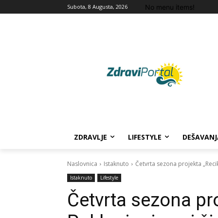
No menu items!
Subota, 8 Augusta, 2026
ZDRAVLJE
LIFESTYLE
DEŠAVANJ
Naslovnica
Istaknuto
Četvrta sezona projekta „Recikl
Istaknuto
Lifestyle
Četvrta sezona pro