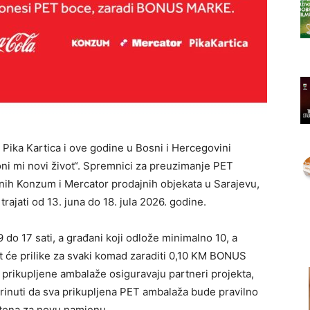
Pika Kartica i ove godine u Bosni i Hercegovini
oni mi novi život“. Spremnici za preuzimanje PET
nih Konzum i Mercator prodajnih objekata u Sarajevu,
 trajati od 13. juna do 18. jula 2026. godine.
do 17 sati, a građani koji odlože minimalno 10, a
će prilike za svaki komad zaraditi 0,10 KM BONUS
 prikupljene ambalaže osiguravaju partneri projekta,
rinuti da sva prikupljena PET ambalaža bude pravilno
ištena za novu namjenu.