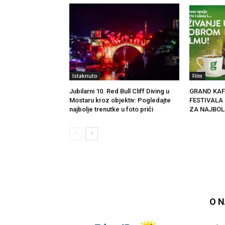
Istaknuto
Film
Jubilarni 10. Red Bull Cliff Diving u
GRAND KAF
Mostaru kroz objektiv: Pogledajte
FESTIVALA
najbolje trenutke u foto priči
ZA NAJBOL
O 