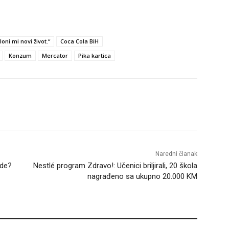
oni mi novi život.“
Coca Cola BiH
Konzum
Mercator
Pika kartica
Naredni članak
ode?
Nestlé program Zdravo!: Učenici briljirali, 20 škola
nagrađeno sa ukupno 20.000 KM