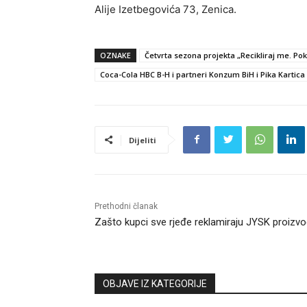
Alije Izetbegovića 73, Zenica.
OZNAKE
Četvrta sezona projekta „Recikliraj me. Pokl
Coca-Cola HBC B-H i partneri Konzum BiH i Pika Kartica
Dijeliti
Prethodni članak
Zašto kupci sve rjeđe reklamiraju JYSK proizv
OBJAVE IZ KATEGORIJE