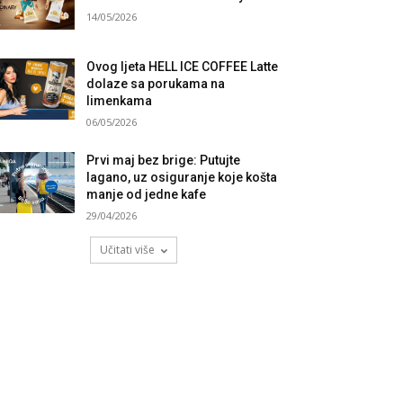
14/05/2026
Ovog ljeta HELL ICE COFFEE Latte
dolaze sa porukama na
limenkama
06/05/2026
Prvi maj bez brige: Putujte
lagano, uz osiguranje koje košta
manje od jedne kafe
29/04/2026
Učitati više