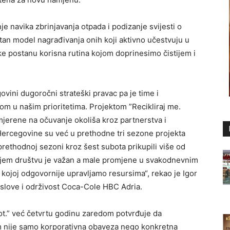
je navika zbrinjavanja otpada i podizanje svijesti o
tan model nagrađivanja onih koji aktivno učestvuju u
ke postanu korisna rutina kojom doprinesimo čistijem i
vini dugoročni strateški pravac pa je time i
 u našim prioritetima. Projektom ”Recikliraj me.
mjerene na očuvanje okoliša kroz partnerstva i
ercegovine su već u prethodne tri sezone projekta
 prethodnoj sezoni kroz šest subota prikupili više od
vijem društvu je važan a male promjene u svakodnevnim
 kojoj odgovornije upravljamo resursima“, rekao je Igor
poslove i održivost Coca-Cole HBC Adria.
vot.” već četvrtu godinu zaredom potvrđuje da
 nije samo korporativna obaveza nego konkretna