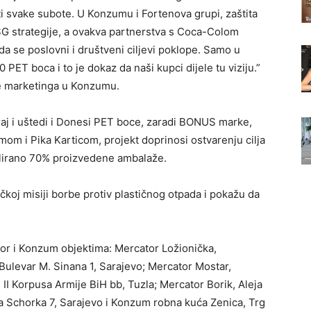
i svake subote. U Konzumu i Fortenova grupi, zaštita
SG strategije, a ovakva partnerstva s Coca-Colom
 se poslovni i društveni ciljevi poklope. Samo u
 PET boca i to je dokaz da naši kupci dijele tu viziju.”
žbe marketinga u Konzumu.
iraj i uštedi i Donesi PET boce, zaradi BONUS marke,
m i Pika Karticom, projekt doprinosi ostvarenju cilja
klirano 70% proizvedene ambalaže.
čkoj misiji borbe protiv plastičnog otpada i pokažu da
r i Konzum objektima: Mercator Ložionička,
 Bulevar M. Sinana 1, Sarajevo; Mercator Mostar,
II Korpusa Armije BiH bb, Tuzla; Mercator Borik, Aleja
a Schorka 7, Sarajevo i Konzum robna kuća Zenica, Trg