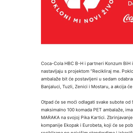
Coca-Cola HBC B-H i partneri Konzum BiH i 
nastavljaju s projektom ”Recikliraj me. Pokl
ambalaže bit će postavljeni u sedam odabra
Banjaluci, Tuzli, Zenici i Mostaru, a akcija će
Otpad će se moći odlagati svake subote od 9 
maksimalno 100 komada PET ambalaže, imat 
MARAKA na svojoj Pika Kartici. Zbrinjavanje
kompanije Ekopak i Eurobeta, koji će se pob
reciklirana po najvišim standardima i iskor