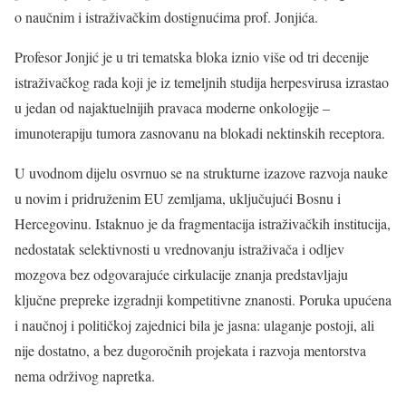
o naučnim i istraživačkim dostignućima prof. Jonjića.
Profesor Jonjić je u tri tematska bloka iznio više od tri decenije
istraživačkog rada koji je iz temeljnih studija herpesvirusa izrastao
u jedan od najaktuelnijih pravaca moderne onkologije –
imunoterapiju tumora zasnovanu na blokadi nektinskih receptora.
U uvodnom dijelu osvrnuo se na strukturne izazove razvoja nauke
u novim i pridruženim EU zemljama, uključujući Bosnu i
Hercegovinu. Istaknuo je da fragmentacija istraživačkih institucija,
nedostatak selektivnosti u vrednovanju istraživača i odljev
mozgova bez odgovarajuće cirkulacije znanja predstavljaju
ključne prepreke izgradnji kompetitivne znanosti. Poruka upućena
i naučnoj i političkoj zajednici bila je jasna: ulaganje postoji, ali
nije dostatno, a bez dugoročnih projekata i razvoja mentorstva
nema održivog napretka.