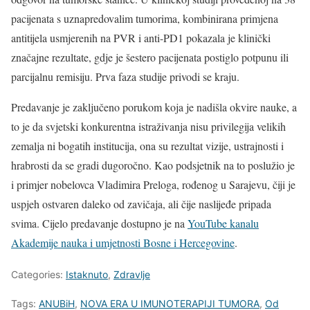
pacijenata s uznapredovalim tumorima, kombinirana primjena
antitijela usmjerenih na PVR i anti-PD1 pokazala je klinički
značajne rezultate, gdje je šestero pacijenata postiglo potpunu ili
parcijalnu remisiju. Prva faza studije privodi se kraju.
Predavanje je zaključeno porukom koja je nadišla okvire nauke, a
to je da svjetski konkurentna istraživanja nisu privilegija velikih
zemalja ni bogatih institucija, ona su rezultat vizije, ustrajnosti i
hrabrosti da se gradi dugoročno. Kao podsjetnik na to poslužio je
i primjer nobelovca Vladimira Preloga, rođenog u Sarajevu, čiji je
uspjeh ostvaren daleko od zavičaja, ali čije naslijeđe pripada
svima. Cijelo predavanje dostupno je na
YouTube kanalu
Akademije nauka i umjetnosti Bosne i Hercegovine
.
Categories:
Istaknuto
,
Zdravlje
Tags:
ANUBiH
,
NOVA ERA U IMUNOTERAPIJI TUMORA
,
Od