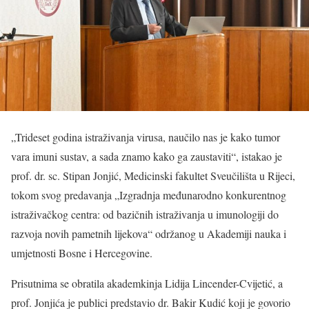
„Trideset godina istraživanja virusa, naučilo nas je kako tumor
vara imuni sustav, a sada znamo kako ga zaustaviti“, istakao je
prof. dr. sc. Stipan Jonjić, Medicinski fakultet Sveučilišta u Rijeci,
tokom svog predavanja „Izgradnja međunarodno konkurentnog
istraživačkog centra: od bazičnih istraživanja u imunologiji do
razvoja novih pametnih lijekova“ održanog u Akademiji nauka i
umjetnosti Bosne i Hercegovine.
Prisutnima se obratila akademkinja Lidija Lincender-Cvijetić, a
prof. Jonjića je publici predstavio dr. Bakir Kudić koji je govorio