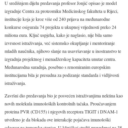
U središnjem dijelu predavanja profesor Jonjić opisao je model
izgradnje Centra za proteomiku Medicinskog fakulteta u Rijeci,
institucije koja je kroz više od 240 prijava na međunarodne
konkurse osigurala 74 projekta u ukupnoj vrijednosti preko 24
miliona eura. Ključ uspjeha, kako je naglasio, nije bila samo
izvrsnost istraživanja, već sistemsko okupljanje i mentoriranje
mladih naučnika, njihovo slanje na usavršavanje u inostranstvo te
izgradnja projektnog i menadžerskog kapaciteta unutar centra.
Međunarodna suradnja, posebno s renomiranim europskim
institucijama bila je presudna za podizanje standarda i vidljivosti
istraživanja.
Završni dio predavanja bio je posvećen istraživanjima nektina kao
novih molekula imunoloških kontrolnih tačaka. Proučavanjem
proteina PVR (CD155) i njegovih receptora TIGIT i DNAM-1
utvrđeno je da blokada ove interakcije pojačava imunološki
odgovor na tumorske stanice. U kliničkoj studiji provedenoj na 38