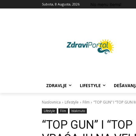
No menu items!
Subota, 8 Augusta, 2026
ZDRAVLJE
LIFESTYLE
DEŠAVANJ
Naslovnica
Lifestyle
Film
“TOP GUN” I “TOP GUN M
Lifestyle
Film
Istaknuto
“TOP GUN” I “TO