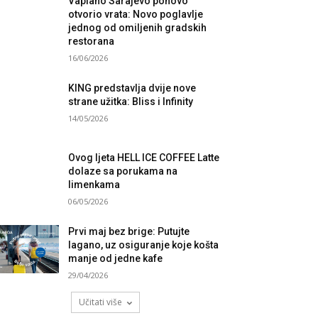
Vapiano Sarajevo ponovo
otvorio vrata: Novo poglavlje
jednog od omiljenih gradskih
restorana
16/06/2026
KING predstavlja dvije nove
strane užitka: Bliss i Infinity
14/05/2026
Ovog ljeta HELL ICE COFFEE Latte
dolaze sa porukama na
limenkama
06/05/2026
Prvi maj bez brige: Putujte
lagano, uz osiguranje koje košta
manje od jedne kafe
29/04/2026
Učitati više