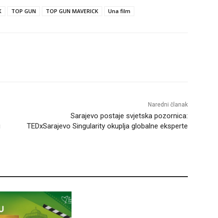
K
TOP GUN
TOP GUN MAVERICK
Una film
Naredni članak
Sarajevo postaje svjetska pozornica:
u
TEDxSarajevo Singularity okuplja globalne eksperte