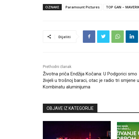
OZNAKE
Paramount Pictures
TOP GAN – MAVERI
Dijeliti
Prethodni članak
Životna priča Endžija Kočana: U Podgorici smo
živjeli u trošnoj baraci, otac je radio tri smjene 
Kombinatu aluminijuma
OBJAVE IZ KATEGORIJE