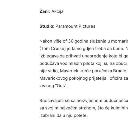
Žanr:
Akcija
Studio:
Paramount Pictures
Nakon više of 30 godina služenja u mornarici
(Tom Cruise) je tamo gdje i treba da bude. Ne
izbjegava da prihvati unapređenje koje bi ga
podučava vod mladih pilota koji su na obuci z
nije vidio, Maverick sreće poručnika Bradle 
Maverickovog pokojnog prijatelja i oficira 
zvanog “Gus”.
Suočavajući se sa neizvjesnom budućnošću 
sa svojim najvećim strahom, što će kulminira
izabrani da u nju polete.