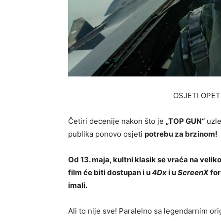
OSJETI OPET
Četiri decenije nakon što je
„TOP GUN“
uzle
publika ponovo osjeti
potrebu za brzinom!
Od 13. maja, kultni klasik se vraća na veli
film će biti dostupan i u
4Dx
i u
ScreenX
fo
imali.
Ali to nije sve! Paralelno sa legendarnim or