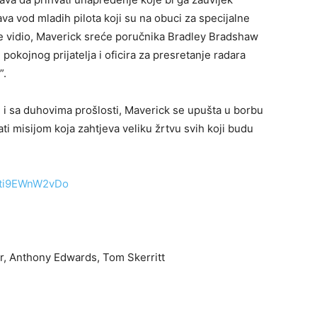
va vod mladih pilota koji su na obuci za specijalne
nije vidio, Maverick sreće poručnika Bradley Bradshaw
pokojnog prijatelja i oficira za presretanje radara
”.
i sa duhovima prošlosti, Maverick se upušta u borbu
ti misijom koja zahtjeva veliku žrtvu svih koji budu
=ti9EWnW2vDo
mer, Anthony Edwards, Tom Skerritt