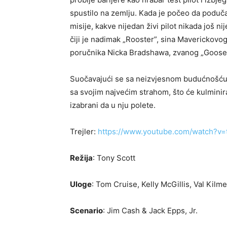
spustilo na zemlju. Kada je počeo da poduča
misije, kakve nijedan živi pilot nikada još 
čiji je nadimak „Rooster”, sina Maverickovog 
poručnika Nicka Bradshawa, zvanog „Goose
Suočavajući se sa neizvjesnom budućnošću 
sa svojim najvećim strahom, što će kulminira
izabrani da u nju polete.
Trejler:
https://www.youtube.com/watch?v
Režija
: Tony Scott
Uloge
: Tom Cruise, Kelly McGillis, Val Kil
Scenario
: Jim Cash & Jack Epps, Jr.