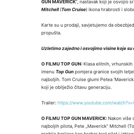
GUN MAVERICK
“, nastavak koji je osvojio 
Mitchell
(
Tom Cruise
) ikona hrabrosti i slo
Karte su u prodaji, savjetujemo da obezbjedi
propušta.
Uzletimo zajedno i osvojimo visine koje s
O FILMU TOP GUN:
Klasa elitnih, vrhunskih
imenu
Top Gun
pomjera granice svojih letje
najboljih. Tom Cruise glumi Petea ‘Maverick
koji je obilježio čitavu generaciju.
Trailer:
https://www.youtube.com/watch?v
O FILMU TOP GUN MAVERICK:
Nakon više o
najboljih pilota, Pete „Maverick” Mitchell (
probije barijere kao hrabar test pilot i izbj