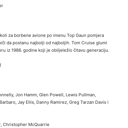
er
u Školi za borbene avione po imenu Top Gaun pomjera
iči da postanu najbolji od najboljih. Tom Cruise glumi
u iz 1986. godine koji je obiljeležio čitavu generaciju.
)
onnelly, Jon Hamm, Glen Powell, Lewis Pullman,
Barbaro, Jay Ellis, Danny Ramirez, Greg Tarzan Davis i
er, Christopher McQuarrie