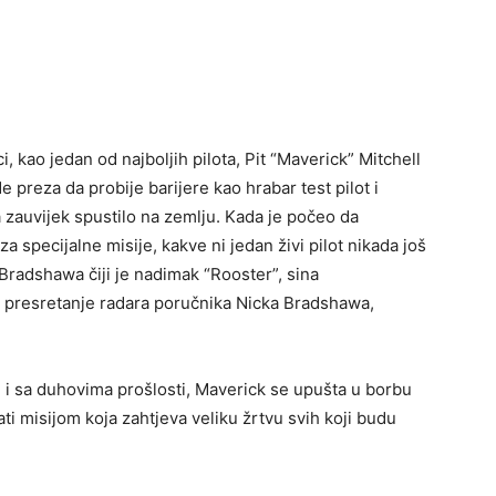
, kao jedan od najboljih pilota, Pit “Maverick” Mitchell
 preza da probije barijere kao hrabar test pilot i
 zauvijek spustilo na zemlju. Kada je počeo da
a specijalne misije, kakve ni jedan živi pilot nikada još
Bradshawa čiji je nadimak “Rooster”, sina
za presretanje radara poručnika Nicka Bradshawa,
i sa duhovima prošlosti, Maverick se upušta u borbu
ti misijom koja zahtjeva veliku žrtvu svih koji budu