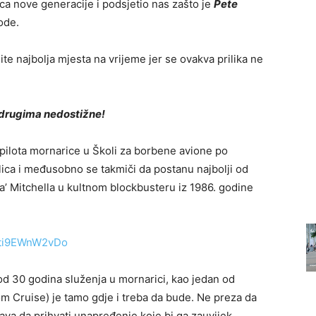
srca nove generacije i podsjetio nas zašto je
Pete
bode.
te najbolja mjesta na vrijeme jer se ovakva prilika ne
u drugima nedostižne!
 pilota mornarice u Školi za borbene avione po
lica i međusobno se takmiči da postanu najbolji od
a’ Mitchella u kultnom blockbusteru iz 1986. godine
=ti9EWnW2vDo
d 30 godina služenja u mornarici, kao jedan od
Tom Cruise) je tamo gdje i treba da bude. Ne preza da
egava da prihvati unapređenje koje bi ga zauvijek