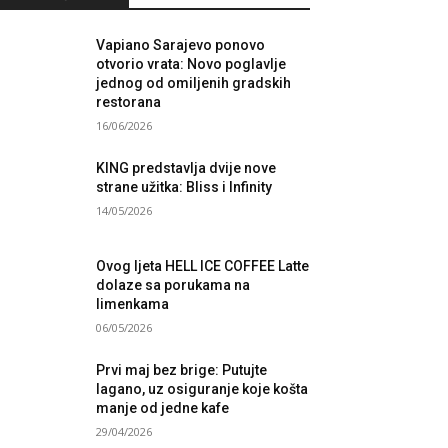
Vapiano Sarajevo ponovo
otvorio vrata: Novo poglavlje
jednog od omiljenih gradskih
restorana
16/06/2026
KING predstavlja dvije nove
strane užitka: Bliss i Infinity
14/05/2026
Ovog ljeta HELL ICE COFFEE Latte
dolaze sa porukama na
limenkama
06/05/2026
Prvi maj bez brige: Putujte
lagano, uz osiguranje koje košta
manje od jedne kafe
29/04/2026