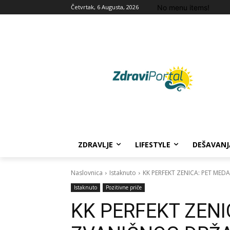
No menu items!
Četvrtak, 6 Augusta, 2026
ZDRAVLJE
LIFESTYLE
DEŠAVANJ
Naslovnica
Istaknuto
KK PERFEKT ZENICA: PET MED
Istaknuto
Pozitivne priče
KK PERFEKT ZENI