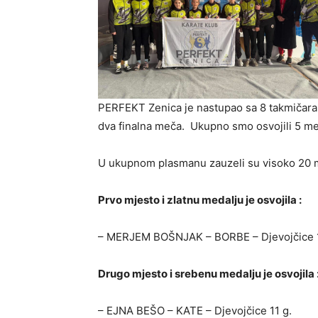
PERFEKT Zenica je nastupao sa 8 takmičara u
dva finalna meča. Ukupno smo osvojili 5 med
U ukupnom plasmanu zauzeli su visoko 20 mj
Prvo mjesto i zlatnu medalju je osvojila :
– MERJEM BOŠNJAK – BORBE – Djevojčice 
Drugo mjesto i srebenu medalju je osvojila 
– EJNA BEŠO – KATE – Djevojčice 11 g.