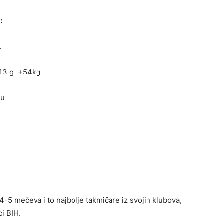
:
.
13 g. +54kg
vu
4-5 mečeva i to najbolje takmičare iz svojih klubova,
ci BIH.