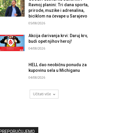
Ravnoj planini: Tri dana sporta,
prirode, muzike i adrenalina,
biciklom na ćevape u Sarajevo
05/08/2026
Akcija darivanja krvi: Daruj krv,
budi opet njihov heroj!
04/08/2026
HELL dao neobičnu ponudu za
kupovinu sela u Michiganu
04/08/2026
Učitati više
PREPORUČUJEMO