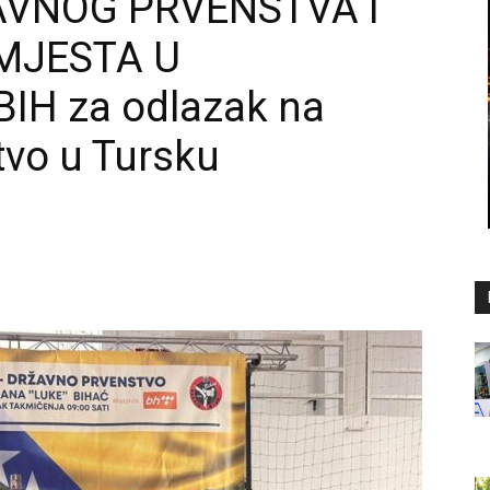
VNOG PRVENSTVA I
MJESTA U
IH za odlazak na
tvo u Tursku