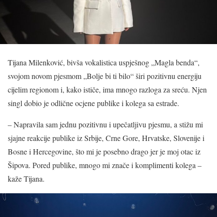
Tijana Milenković, bivša vokalistica uspješnog „Magla benda“,
svojom novom pjesmom „Bolje bi ti bilo“ širi pozitivnu energiju
cijelim regionom i, kako ističe, ima mnogo razloga za sreću. Njen
singl dobio je odlične ocjene publike i kolega sa estrade.
– Napravila sam jednu pozitivnu i upečatljivu pjesmu, a stižu mi
sjajne reakcije publike iz Srbije, Crne Gore, Hrvatske, Slovenije i
Bosne i Hercegovine, što mi je posebno drago jer je moj otac iz
Šipova. Pored publike, mnogo mi znače i komplimenti kolega –
kaže Tijana.