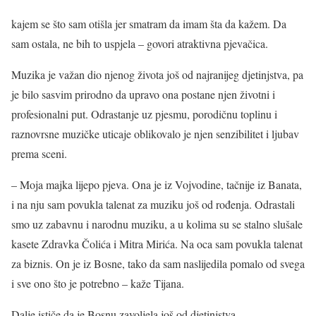
kajem se što sam otišla jer smatram da imam šta da kažem. Da
sam ostala, ne bih to uspjela – govori atraktivna pjevačica.
Muzika je važan dio njenog života još od najranijeg djetinjstva, pa
je bilo sasvim prirodno da upravo ona postane njen životni i
profesionalni put. Odrastanje uz pjesmu, porodičnu toplinu i
raznovrsne muzičke uticaje oblikovalo je njen senzibilitet i ljubav
prema sceni.
– Moja majka lijepo pjeva. Ona je iz Vojvodine, tačnije iz Banata,
i na nju sam povukla talenat za muziku još od rođenja. Odrastali
smo uz zabavnu i narodnu muziku, a u kolima su se stalno slušale
kasete Zdravka Čolića i Mitra Mirića. Na oca sam povukla talenat
za biznis. On je iz Bosne, tako da sam naslijedila pomalo od svega
i sve ono što je potrebno – kaže Tijana.
Dalje ističe da je Bosnu zavoljela još od djetinjstva.