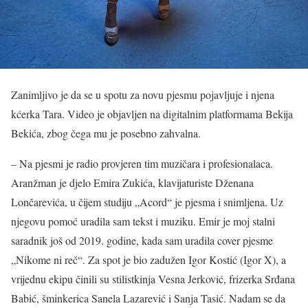
Zanimljivo je da se u spotu za novu pjesmu pojavljuje i njena
kćerka Tara. Video je objavljen na digitalnim platformama Bekija
Bekića, zbog čega mu je posebno zahvalna.
– Na pjesmi je radio provjeren tim muzičara i profesionalaca.
Aranžman je djelo Emira Zukića, klavijaturiste Dženana
Lončarevića, u čijem studiju „Acord“ je pjesma i snimljena. Uz
njegovu pomoć uradila sam tekst i muziku. Emir je moj stalni
saradnik još od 2019. godine, kada sam uradila cover pjesme
„Nikome ni reč“. Za spot je bio zadužen Igor Kostić (Igor X), a
vrijednu ekipu činili su stilistkinja Vesna Jerković, frizerka Srđana
Babić, šminkerica Sanela Lazarević i Sanja Tasić. Nadam se da