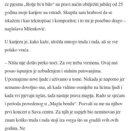
će pjesma „Bolje bi ti bilo“ na pravi način obilježiti jubilej od 25
godina moje karijere na estradi. Skupila sam hrabrost da se
iskažem i kao tekstopisac i kompozitor, i to mi je posebno drago –
naglašava Milenković.
U karijeru je, kako kaže, uložila mnogo truda i rada, ali se sve
polako vraća.
– Ništa nije došlo preko noći. Za sve treba vremena. Ovaj naš
posao ispunjen je uzbuđenjem i stalnim putovanjima.
Upoznajemo nove ljude i uživamo u tome. Nekada je naporno jer
nemamo dovoljno sna, ali kada vidimo osmijehe na licima ljudi i
kada svi pjevaju uglas, tada nastaje prava magija. Rado se sjećam
i perioda provedenog u „Magla bendu“. Pozvali su me na njihov
prvi koncert u Sava centru. Za njih je uspjeh bio neminovan jer
znam koliko truda i rada stoji iza svega što su gradili svih ovih
godina. Ne