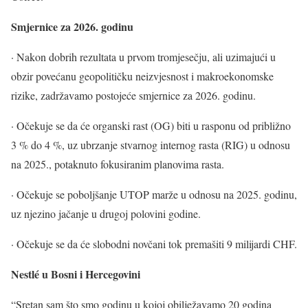
Smjernice za 2026. godinu
· Nakon dobrih rezultata u prvom tromjesečju, ali uzimajući u
obzir povećanu geopolitičku neizvjesnost i makroekonomske
rizike, zadržavamo postojeće smjernice za 2026. godinu.
· Očekuje se da će organski rast (OG) biti u rasponu od približno
3 % do 4 %, uz ubrzanje stvarnog internog rasta (RIG) u odnosu
na 2025., potaknuto fokusiranim planovima rasta.
· Očekuje se poboljšanje UTOP marže u odnosu na 2025. godinu,
uz njezino jačanje u drugoj polovini godine.
· Očekuje se da će slobodni novčani tok premašiti 9 milijardi CHF.
Nestlé u Bosni i Hercegovini
“Sretan sam što smo godinu u kojoj obilježavamo 20 godina