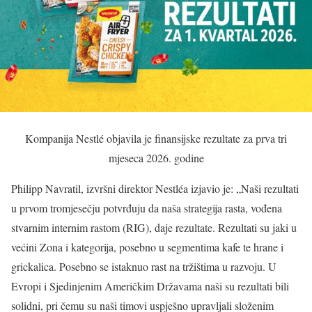
Kompanija Nestlé objavila je finansijske rezultate za prva tri
mjeseca 2026. godine
Philipp Navratil, izvršni direktor Nestléa izjavio je: „Naši rezultati
u prvom tromjesečju potvrđuju da naša strategija rasta, vođena
stvarnim internim rastom (RIG), daje rezultate. Rezultati su jaki u
većini Zona i kategorija, posebno u segmentima kafe te hrane i
grickalica. Posebno se istaknuo rast na tržištima u razvoju. U
Evropi i Sjedinjenim Američkim Državama naši su rezultati bili
solidni, pri čemu su naši timovi uspješno upravljali složenim