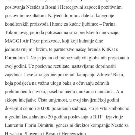
poslovanja Nestléa u Bosni i Hercegovini započeli pozitivnim
poslovnim rezultatom. Najveći doprinos dale su kategorije
konditorskih proizvoda i hrane za kućne ljubimce – Purina.
Tokom ovog perioda potrošačima smo predstavili i inovacije:
MAGGI Air Fryer proizvode, koji koji kuhanje čine
jednostavnijim i bržim, te partnerstvo našeg brenda KitKat s
Formulom 1, što je jedan od prepoznatljivih globalnih projekata u
ovoj godini. Uz poslovne rezultate, nastavljamo doprinositi
zajednici. I ove smo godine pokrenuli kampanju Zdravo! Baka,
koja podsjeća na važnu ulogu baka u očuvanju zdravih
prehrambenih navika, posebno među unukama i unucima. A u
sklopu inicijative Čista umjetnost, u ovoj slavljeničkoj godini
dosegnut ćemo i 20.000 posađenih sadnica, što je vrlo simbolično
u godini kada slavimo 20 godina poslovanja u BiH“, izjavio je
Laurentiu‑Florin Dimitriu, generalni direktor kompanije Nestlé za
Hrvatsku, Sloveniju i Bosnu i Hercegovinu.