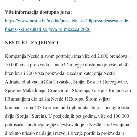
Više informacija dostupno je na:
https://www.nestle.ba/media/pressreleases/allpressreleases/nestle-
finansijski-rezultati-za-prva-tri-mjeseca-2026
NESTLÉ U ZAJEDNICI
Kompanija Nestlé u svom portfoliju ima više od 2.000 brendova i
10.000 vrsta proizvoda, a na tržištu regije dostupno je više od 30
brendova i 700 vrsta proizvoda iz sedam kategorija Nestlé
Adriatic obuhvata tržišta Hrvatske, Srbije, Bosne i Hercegovine,
Sjeverne Makedonije, Crne Gore i Slovenije, koje je s Bugarskom
i Rumunijom dio tržišta Nestlé JI Europa. Širom svijeta,
kompanija ima 403 tvornice, od kojih unutar Jugoistočnog tržišta
dvije (Sofija i Surčin). U posljednjih pet godina, više od 100.000
potrošača s područja regije učestvovalo je u Nestlé istraživanjima i
direktno uticalo na daljnji razvoj i širenje portfolia proizvoda u