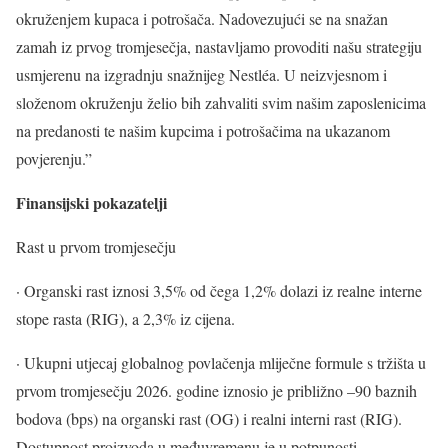
okruženjem kupaca i potrošača. Nadovezujući se na snažan
zamah iz prvog tromjesečja, nastavljamo provoditi našu strategiju
usmjerenu na izgradnju snažnijeg Nestléa. U neizvjesnom i
složenom okruženju želio bih zahvaliti svim našim zaposlenicima
na predanosti te našim kupcima i potrošačima na ukazanom
povjerenju.”
Finansijski pokazatelji
Rast u prvom tromjesečju
· Organski rast iznosi 3,5% od čega 1,2% dolazi iz realne interne
stope rasta (RIG), a 2,3% iz cijena.
· Ukupni utjecaj globalnog povlačenja mliječne formule s tržišta u
prvom tromjesečju 2026. godine iznosio je približno –90 baznih
bodova (bps) na organski rast (OG) i realni interni rast (RIG).
Dostupnost proizvoda u međuvremenu je u potpunosti