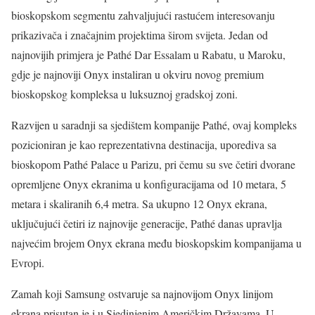
bioskopskom segmentu zahvaljujući rastućem interesovanju
prikazivača i značajnim projektima širom svijeta. Jedan od
najnovijih primjera je Pathé Dar Essalam u Rabatu, u Maroku,
gdje je najnoviji Onyx instaliran u okviru novog premium
bioskopskog kompleksa u luksuznoj gradskoj zoni.
Razvijen u saradnji sa sjedištem kompanije Pathé, ovaj kompleks
pozicioniran je kao reprezentativna destinacija, uporediva sa
bioskopom Pathé Palace u Parizu, pri čemu su sve četiri dvorane
opremljene Onyx ekranima u konfiguracijama od 10 metara, 5
metara i skaliranih 6,4 metra. Sa ukupno 12 Onyx ekrana,
uključujući četiri iz najnovije generacije, Pathé danas upravlja
najvećim brojem Onyx ekrana među bioskopskim kompanijama u
Evropi.
Zamah koji Samsung ostvaruje sa najnovijom Onyx linijom
ekrana prisutan je i u Sjedinjenim Američkim Državama. U