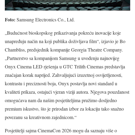
Foto:
Samsung Electronics Co., Ltd.
„Budućnost bioskopskog prikazivanja pokreću inovacije koje
unapređuju način na koji publika doživljava film“, izjavio je Bo
Chambliss, predsjednik kompanije Georgia Theatre Company.
„Partnerstvo sa kompanijom Samsung u uvođenju najnovijeg
Onyx Cinema LED rješenja u GTC Trilith Cinemas predstavlja
značajan korak naprijed. Zahvaljujući izuzetnoj osvijetljenosti,
kontrastu i preciznosti boja, Onyx postavlja novi standard u
kvaliteti prikaza, ostajući vjeran viziji autora. Njegova pouzdanost
omogućava nam da našim posjetiteljima pružimo dosljedno
premium iskustvo, što je prirodan izbor za lokaciju tako snažno
povezanu sa kreativnom zajednicom.“
Posjetitelji sajma CinemaCon 2026 mogu da saznaju više o