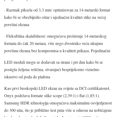
· Razmak piksela od 3,3 mm: optimizovan za 14-metarski format
kako bi se obezbijedio oštar i ujednačen kvalitet slike na većoj
površini ekrana
· Fleksibilna skalabilnost: omogućava proširenje 14-metarskog
formata do čak 20 metara, više nego dvostruko veću ukupnu
površinu ekrana bez kompromisa u kvaliteti prikaza. Pojedinačni
LED moduli mogu se dodavati sa strane i pri dnu kako bi se
postigla željena veličina, stvarajući besprijekorno vizuelno
iskustvo od poda do plafona
Kao prvi bioskopski LED ekran na svijetu sa DCI certifikatom4,
Onyx podržava formate slike scope (2,39:1) i flat (1,85:1).
Samsung HDR tehnologija omogućava maksimalnu osvijetljenost
do 300 nita, što je približno šest puta više u odnosu na uobičajene