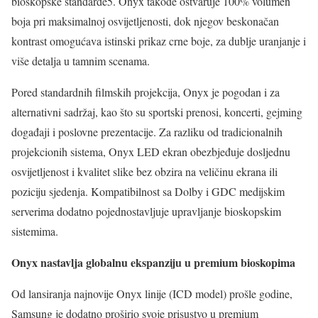
bioskopske standarde5. Onyx takođe ostvaruje 100% volumen
boja pri maksimalnoj osvijetljenosti, dok njegov beskonačan
kontrast omogućava istinski prikaz crne boje, za dublje uranjanje i
više detalja u tamnim scenama.
Pored standardnih filmskih projekcija, Onyx je pogodan i za
alternativni sadržaj, kao što su sportski prenosi, koncerti, gejming
događaji i poslovne prezentacije. Za razliku od tradicionalnih
projekcionih sistema, Onyx LED ekran obezbjeđuje dosljednu
osvijetljenost i kvalitet slike bez obzira na veličinu ekrana ili
poziciju sjedenja. Kompatibilnost sa Dolby i GDC medijskim
serverima dodatno pojednostavljuje upravljanje bioskopskim
sistemima.
Onyx nastavlja globalnu ekspanziju u premium bioskopima
Od lansiranja najnovije Onyx linije (ICD model) prošle godine,
Samsung je dodatno proširio svoje prisustvo u premium