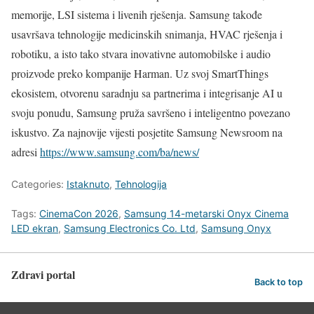
memorije, LSI sistema i livenih rješenja. Samsung takođe
usavršava tehnologije medicinskih snimanja, HVAC rješenja i
robotiku, a isto tako stvara inovativne automobilske i audio
proizvode preko kompanije Harman. Uz svoj SmartThings
ekosistem, otvorenu saradnju sa partnerima i integrisanje AI u
svoju ponudu, Samsung pruža savršeno i inteligentno povezano
iskustvo. Za najnovije vijesti posjetite Samsung Newsroom na
adresi
https://www.samsung.com/ba/news/
Categories:
Istaknuto
,
Tehnologija
Tags:
CinemaCon 2026
,
Samsung 14-metarski Onyx Cinema
LED ekran
,
Samsung Electronics Co. Ltd
,
Samsung Onyx
Zdravi portal
Back to top