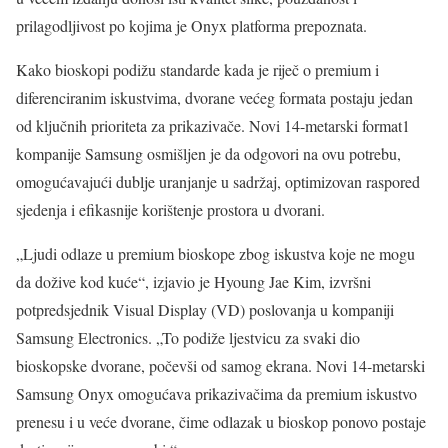
prilagodljivost po kojima je Onyx platforma prepoznata.
Kako bioskopi podižu standarde kada je riječ o premium i
diferenciranim iskustvima, dvorane većeg formata postaju jedan
od ključnih prioriteta za prikazivače. Novi 14-metarski format1
kompanije Samsung osmišljen je da odgovori na ovu potrebu,
omogućavajući dublje uranjanje u sadržaj, optimizovan raspored
sjedenja i efikasnije korištenje prostora u dvorani.
„Ljudi odlaze u premium bioskope zbog iskustva koje ne mogu
da dožive kod kuće“, izjavio je Hyoung Jae Kim, izvršni
potpredsjednik Visual Display (VD) poslovanja u kompaniji
Samsung Electronics. „To podiže ljestvicu za svaki dio
bioskopske dvorane, počevši od samog ekrana. Novi 14-metarski
Samsung Onyx omogućava prikazivačima da premium iskustvo
prenesu i u veće dvorane, čime odlazak u bioskop ponovo postaje