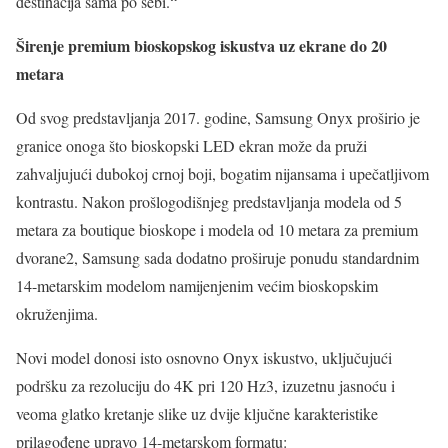
destinacija sama po sebi.“
Širenje premium bioskopskog iskustva uz ekrane do 20
metara
Od svog predstavljanja 2017. godine, Samsung Onyx proširio je
granice onoga što bioskopski LED ekran može da pruži
zahvaljujući dubokoj crnoj boji, bogatim nijansama i upečatljivom
kontrastu. Nakon prošlogodišnjeg predstavljanja modela od 5
metara za boutique bioskope i modela od 10 metara za premium
dvorane2, Samsung sada dodatno proširuje ponudu standardnim
14-metarskim modelom namijenjenim većim bioskopskim
okruženjima.
Novi model donosi isto osnovno Onyx iskustvo, uključujući
podršku za rezoluciju do 4K pri 120 Hz3, izuzetnu jasnoću i
veoma glatko kretanje slike uz dvije ključne karakteristike
prilagođene upravo 14-metarskom formatu: