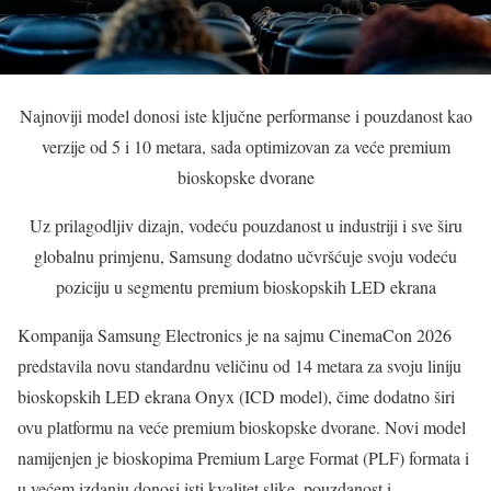
Najnoviji model donosi iste ključne performanse i pouzdanost kao
verzije od 5 i 10 metara, sada optimizovan za veće premium
bioskopske dvorane
Uz prilagodljiv dizajn, vodeću pouzdanost u industriji i sve širu
globalnu primjenu, Samsung dodatno učvršćuje svoju vodeću
poziciju u segmentu premium bioskopskih LED ekrana
Kompanija Samsung Electronics je na sajmu CinemaCon 2026
predstavila novu standardnu veličinu od 14 metara za svoju liniju
bioskopskih LED ekrana Onyx (ICD model), čime dodatno širi
ovu platformu na veće premium bioskopske dvorane. Novi model
namijenjen je bioskopima Premium Large Format (PLF) formata i
u većem izdanju donosi isti kvalitet slike, pouzdanost i