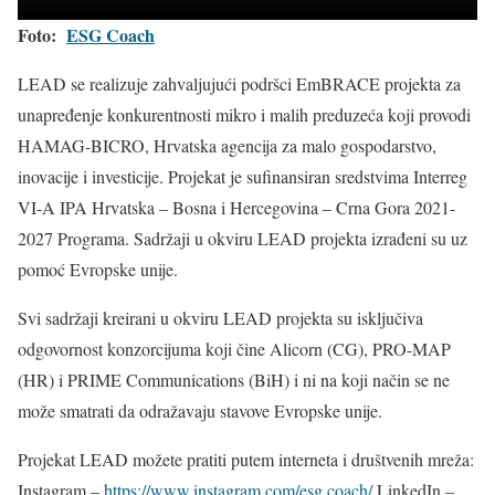
Foto:
ESG Coach
LEAD se realizuje zahvaljujući podršci EmBRACE projekta za
unapređenje konkurentnosti mikro i malih preduzeća koji provodi
HAMAG-BICRO, Hrvatska agencija za malo gospodarstvo,
inovacije i investicije. Projekat je sufinansiran sredstvima Interreg
VI-A IPA Hrvatska – Bosna i Hercegovina – Crna Gora 2021-
2027 Programa. Sadržaji u okviru LEAD projekta izrađeni su uz
pomoć Evropske unije.
Svi sadržaji kreirani u okviru LEAD projekta su isključiva
odgovornost konzorcijuma koji čine Alicorn (CG), PRO-MAP
(HR) i PRIME Communications (BiH) i ni na koji način se ne
može smatrati da odražavaju stavove Evropske unije.
Projekat LEAD možete pratiti putem interneta i društvenih mreža:
Instagram –
https://www.instagram.com/esg.coach/
LinkedIn –