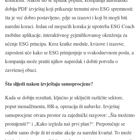
dobija PDF izvještaj koji prikazuje trenutni nivo ESG spremnosti:
šta je već dobro postavljeno, gdje su izazovi i koji bi mogli biti
naredni koraci. Jedan od mogućih koraka je upotreba ESG Coach
mobilne aplikacije, interaktivnog gejmifikovanog okruženja za
učenje ESG principa. Kroz kratke module, kvizove i izazove,
zaposleni uče kako se ESG primjenjuje u svakodnevnom poslu, a
kompanija može pratiti njihov napredak i dobiti potvrdu o
završenoj obuci.
Šta slijedi nakon izvještaja samoprocjene?
Kada se dobiju rezultati, ključno je uključiti različite sektore,
poput menadžmenta, HR-a, operacija ili nabavke. Izvještaj
samoprocjene otvara prostor za zajednički razgovor: „Šta možemo
promijeniti?“ i „Kako izgleda naš prvi plan?“. Preporučuje se
odabir samo dvije ili tri realne akcije za naredni kvartal. To može