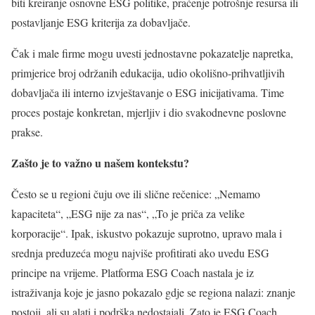
biti kreiranje osnovne ESG politike, praćenje potrošnje resursa ili
postavljanje ESG kriterija za dobavljače.
Čak i male firme mogu uvesti jednostavne pokazatelje napretka,
primjerice broj održanih edukacija, udio okolišno-prihvatljivih
dobavljača ili interno izvještavanje o ESG inicijativama. Time
proces postaje konkretan, mjerljiv i dio svakodnevne poslovne
prakse.
Zašto je to važno u našem kontekstu?
Često se u regioni čuju ove ili slične rečenice: „Nemamo
kapaciteta“, „ESG nije za nas“, „To je priča za velike
korporacije“. Ipak, iskustvo pokazuje suprotno, upravo mala i
srednja preduzeća mogu najviše profitirati ako uvedu ESG
principe na vrijeme. Platforma ESG Coach nastala je iz
istraživanja koje je jasno pokazalo gdje se regiona nalazi: znanje
postoji, ali su alati i podrška nedostajali. Zato je ESG Coach