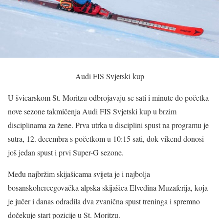
Audi FIS Svjetski kup
U švicarskom St. Moritzu odbrojavaju se sati i minute do početka
nove sezone takmičenja Audi FIS Svjetski kup u brzim
disciplinama za žene. Prva utrka u disciplini spust na programu je
sutra, 12. decembra s početkom u 10:15 sati, dok vikend donosi
još jedan spust i prvi Super-G sezone.
Među najbržim skijašicama svijeta je i najbolja
bosanskohercegovačka alpska skijašica Elvedina Muzaferija, koja
je jučer i danas odradila dva zvanična spust treninga i spremno
dočekuje start pozicije u St. Moritzu.