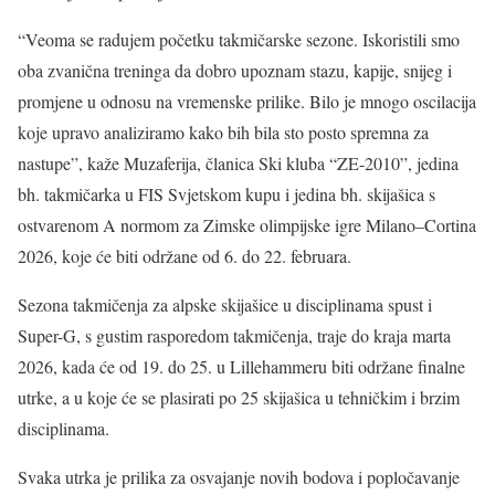
“Veoma se radujem početku takmičarske sezone. Iskoristili smo
oba zvanična treninga da dobro upoznam stazu, kapije, snijeg i
promjene u odnosu na vremenske prilike. Bilo je mnogo oscilacija
koje upravo analiziramo kako bih bila sto posto spremna za
nastupe”, kaže Muzaferija, članica Ski kluba “ZE-2010”, jedina
bh. takmičarka u FIS Svjetskom kupu i jedina bh. skijašica s
ostvarenom A normom za Zimske olimpijske igre Milano–Cortina
2026, koje će biti održane od 6. do 22. februara.
Sezona takmičenja za alpske skijašice u disciplinama spust i
Super-G, s gustim rasporedom takmičenja, traje do kraja marta
2026, kada će od 19. do 25. u Lillehammeru biti održane finalne
utrke, a u koje će se plasirati po 25 skijašica u tehničkim i brzim
disciplinama.
Svaka utrka je prilika za osvajanje novih bodova i popločavanje