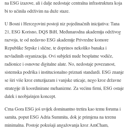
na ESG izazove, ali i dalje nedostaje centralna infrastruktura koja
bi to učinila održivim na duže staze.
U Bosni i Hercegovini postoji niz pojedinačnih inicijativa: Tana
21, ESG Korisno, DQS BiH, Međunarodna akademija održivog
razvoja, te od nedavno ESG akademije Privredne komore
Republike Srpske i slične, te doprinos nekoliko banaka i
nevladinih organizacija. Ovi subjekti nude besplatne vodiče,
radionice i osnovne digitalne alate. No, nedostaje povezanost,
sistemska podrška i institucionalno priznati standardi. ESG znanje
se širi više kroz entuzijazam i vanjske uticaje, nego kroz državne
strategije ili koordinirane mehanizme. Za većinu firmi, ESG ostaje
dalek i neobjašnjen koncept.
Crna Gora ESG još uvijek dominantno tretira kao temu foruma i
samita, poput ESG Adria Summita, dok je primjena na terenu
minimalna. Postoje pokušaji angažovanja kroz AmCham,