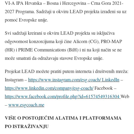
VI-A IPA Hrvatska – Bosna i Hercegovina – Crna Gora 2021-
2027 Programa. Sadržaji u okviru LEAD projekta izrađeni su uz
pomoć Evropske unije.
Svi sadržaji kreirani u okviru LEAD projekta su isključiva
odgovornost konzorcijuma koji čine Alicorn (CG), PRO-MAP
(HR) i PRIME Communications (BiH) i ni na koji način se ne
može smatrati da odražavaju stavove Evropske unije.
Projekat LEAD možete pratiti putem interneta i društvenih mreža:
Instagram –
https://www.instagram.com/esg.coach/ LinkedIn
–
https://www.linkedin.com/company/esg-coach/
Facebook –
https://www.facebook.com/profile.php?id=61574549316304
Web
–
www.esgcoach.me
VIŠE O POSTOJEĆIM ALATIMA I PLATFORMAMA
PO ISTRAŽIVANJU