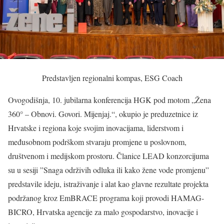
Predstavljen regionalni kompas, ESG Coach
Ovogodišnja, 10. jubilarna konferencija HGK pod motom „Žena
360° – Obnovi. Govori. Mijenjaj.“, okupio je preduzetnice iz
Hrvatske i regiona koje svojim inovacijama, liderstvom i
međusobnom podrškom stvaraju promjene u poslovnom,
društvenom i medijskom prostoru. Članice LEAD konzorcijuma
su u sesiji ”Snaga održivih odluka ili kako žene vode promjenu”
predstavile ideju, istraživanje i alat kao glavne rezultate projekta
podržanog kroz EmBRACE programa koji provodi HAMAG-
BICRO, Hrvatska agencije za malo gospodarstvo, inovacije i