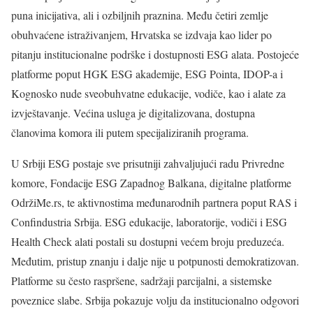
puna inicijativa, ali i ozbiljnih praznina. Među četiri zemlje
obuhvaćene istraživanjem, Hrvatska se izdvaja kao lider po
pitanju institucionalne podrške i dostupnosti ESG alata. Postojeće
platforme poput HGK ESG akademije, ESG Pointa, IDOP-a i
Kognosko nude sveobuhvatne edukacije, vodiče, kao i alate za
izvještavanje. Većina usluga je digitalizovana, dostupna
članovima komora ili putem specijaliziranih programa.
U Srbiji ESG postaje sve prisutniji zahvaljujući radu Privredne
komore, Fondacije ESG Zapadnog Balkana, digitalne platforme
OdržiMe.rs, te aktivnostima međunarodnih partnera poput RAS i
Confindustria Srbija. ESG edukacije, laboratorije, vodiči i ESG
Health Check alati postali su dostupni većem broju preduzeća.
Međutim, pristup znanju i dalje nije u potpunosti demokratizovan.
Platforme su često raspršene, sadržaji parcijalni, a sistemske
poveznice slabe. Srbija pokazuje volju da institucionalno odgovori