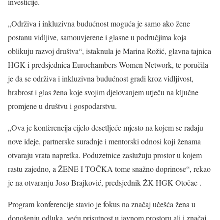
investicije.
„Održiva i inkluzivna budućnost moguća je samo ako žene
postanu vidljive, samouvjerene i glasne u područjima koja
oblikuju razvoj društva“, istaknula je Marina Rožić, glavna tajnica
HGK i predsjednica Eurochambers Women Network, te poručila
je da se održiva i inkluzivna budućnost gradi kroz vidljivost,
hrabrost i glas žena koje svojim djelovanjem utječu na ključne
promjene u društvu i gospodarstvu.
„Ova je konferencija cijelo desetljeće mjesto na kojem se rađaju
nove ideje, partnerske suradnje i mentorski odnosi koji ženama
otvaraju vrata napretka. Poduzetnice zaslužuju prostor u kojem
rastu zajedno, a ŽENE I TOČKA tome snažno doprinose“, rekao
je na otvaranju Joso Brajković, predsjednik ŽK HGK Otočac .
Program konferencije stavio je fokus na značaj učešća žena u
donošenju odluka, veću prisutnost u javnom prostoru ali i značaj