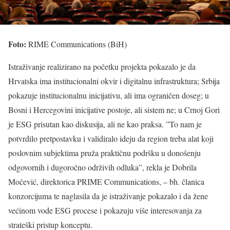
Foto:
RIME Communications (BiH)
Istraživanje realizirano na početku projekta pokazalo je da
Hrvatska ima institucionalni okvir i digitalnu infrastruktura; Srbija
pokazuje institucionalnu inicijativu, ali ima ograničen doseg; u
Bosni i Hercegovini inicijative postoje, ali sistem ne; u Crnoj Gori
je ESG prisutan kao diskusija, ali ne kao praksa. ”To nam je
potvrdilo pretpostavku i validiralo ideju da region treba alat koji
poslovnim subjektima pruža praktičnu podršku u donošenju
odgovornih i dugoročno održivih odluka”, rekla je Dobrila
Močević, direktorica PRIME Communications, – bh. članica
konzorcijuma te naglasila da je istraživanje pokazalo i da žene
većinom vode ESG procese i pokazuju više interesovanja za
strateški pristup konceptu.