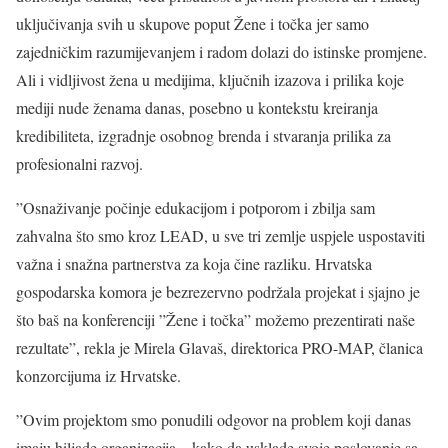
uključivanja svih u skupove poput Žene i točka jer samo
zajedničkim razumijevanjem i radom dolazi do istinske promjene.
Ali i vidljivost žena u medijima, ključnih izazova i prilika koje
mediji nude ženama danas, posebno u kontekstu kreiranja
kredibiliteta, izgradnje osobnog brenda i stvaranja prilika za
profesionalni razvoj.
”Osnaživanje počinje edukacijom i potporom i zbilja sam
zahvalna što smo kroz LEAD, u sve tri zemlje uspjele uspostaviti
važna i snažna partnerstva za koja čine razliku. Hrvatska
gospodarska komora je bezrezervno podržala projekat i sjajno je
što baš na konferenciji ”Žene i točka” možemo prezentirati naše
rezultate”, rekla je Mirela Glavaš, direktorica PRO-MAP, članica
konzorcijuma iz Hrvatske.
”Ovim projektom smo ponudili odgovor na problem koji danas
imaju hiljade organizacija – kako da usklade svoje poslovanje sa