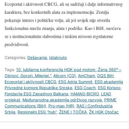
Ecoportal i aktivnosti CBCG, ali su sadržaji i dalje informativnog
karaktera, bez konkretnih alata za implementaciju. Zemlja
pokazuje interes i političku volju, ali još uvijek nije stvorila
funkcionalnu mrežu znanja, alata i podrške. Kao i BiH, suočava
se s institucionalnim slabostima i niskim nivoom regulatorne
predvidivosti.
Categories:
Dešavanja
,
Istaknuto
Tags:
10. jubilarna konferencija HGK pod motom „Žena 360° –
Obnovi. Govori. Mijenjaj.“
,
Alicorn (CG)
,
AmCham
,
DQS BiH
,
Ecoportal i aktivnosti CBCG
,
ESG Adria Summit
,
ESG akademija
Privredne komore Republike Srpske
,
ESG Coach
,
ESG Korisno
,
Fondacija ESG Zapadnog Balkana
,
HAMAG-BICRO
,
LEAD
projekat
,
Međunarodna akademija održivog razvoja
,
PRIME
Communications (BiH)
,
Pro-map (HR)
,
RAS i Confindustria
Srbija
,
Regionalni ESG “hub”
,
ŽENE I TOČKA
,
ŽK HGK Otočac