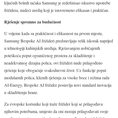
ključnih bolnih tačaka Samsung je redefinisao iskustvo upotrebe
frižidera, nudeći uređaj koji je istovremeno efikasan i praktičan.
Rješenje spremno za budućnost
U vrijeme kada su praktičnost i efikasnost na prvom mjestu,
Samsung Bespoke AI frižideri predstavljaju velik iskorak naprijed
u tehnologiji kuhinjskih uređaja. Rješavanjem uobičajenih
poteškoća poput ograničenog prostora za skladištenje i
neadekvatnog dizajna polica, ovi frižideri nude prilagođeno
rješenje koje obogaćuje svakodnevni život. Uz funkcije poput
modularnih polica, kliznih rješenja za visoke boce i režima rada
AI-Energy, Bespoke AI frižider postavlja novi standard inovacija
u skladištenju hrane.
Za evropske korisnike koji traže frižider koji se prilagođava
njihovim potrebama, umjesto da oni moraju prilagođavati svoje