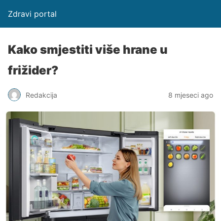
Zdravi portal
Kako smjestiti više hrane u
frižider?
Redakcija
8 mjeseci ago