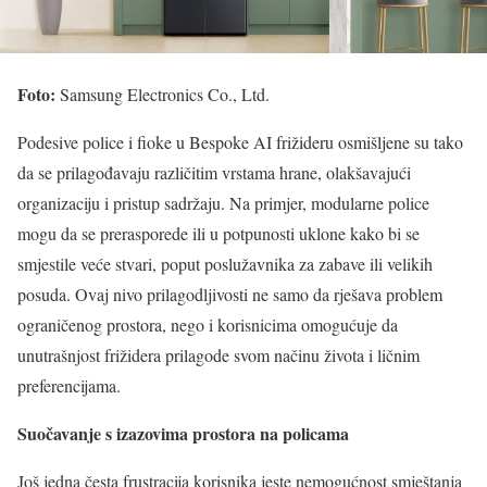
Foto:
Samsung Electronics Co., Ltd.
Podesive police i fioke u Bespoke AI frižideru osmišljene su tako
da se prilagođavaju različitim vrstama hrane, olakšavajući
organizaciju i pristup sadržaju. Na primjer, modularne police
mogu da se prerasporede ili u potpunosti uklone kako bi se
smjestile veće stvari, poput poslužavnika za zabave ili velikih
posuda. Ovaj nivo prilagodljivosti ne samo da rješava problem
ograničenog prostora, nego i korisnicima omogućuje da
unutrašnjost frižidera prilagode svom načinu života i ličnim
preferencijama.
Suočavanje s izazovima prostora na policama
Još jedna česta frustracija korisnika jeste nemogućnost smještanja