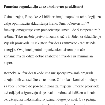
Pametna organizacija za svakodnevnu praktičnost
Osim dizajna, Bespoke AI frižideri imaju naprednu tehnologiju za
dalju optimizaciju skladištenja hrane. Smart Conversion™
funkcija omogućuje vam prebacivanje između do 5 temperaturnih
režima. Tako možete pretvoriti zamrzivač u frižider za skladištenje
svježih proizvoda, ili isključiti frižider i zamrzivač3 radi uštede
energije. Ovaj inteligentni organizacioni sistem pomaže
korisnicima da održe dobro snabdeven frižider uz minimalan
napor.
Bespoke AI frižider takođe ima niz specijalizovanih pregrada
dizajniranih za različite vrste hrane. Od fioka s kontrolom vlage
za voće i povrće do posebnih zona za mliječne i mesne proizvode,
ovi odjeljci osiguravaju da je svaki predmet skladišten u idealnom
okruženju za maksimalnu svježinu i dugovječnost. Ova pažnja