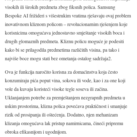
visokih ili širokih predmeta zbog fiksnih polica. Samsung
Bespoke AI frižideri s višestrukim vratima rješavaju ovaj problem
inovativnom kliznom policom – revolucionarnim rješenjem koje
korisnicima omogućava jednostavno smještanje visokih boca i
drugih glomaznih predmeta. Kliznu policu moguće je podesiti
kako bi se prilagodila predmetima različitih visina, pa tako i
najviše boce mogu stati bez ometanja ostalog sadržaja2.
Ova je funkcija naročito korisna za domaćinstva koja često
konzumiraju pića poput vina, sokova ili vode, kao i za one koji
vole da kuvaju koristeći visoke tegle soseva ili začina.
Uklanjanjem potrebe za premještanjem nezgrapnih predmeta u
uskim prostorima, klizna polica povećava praktičnost i smanjuje
rizik od prosipanja ili oštećenja. Dodatno, njen mehanizam
klizanja omogućava lak pristup namirnicama, čineći pripremu
obroka efikasnijom i ugodnijom.