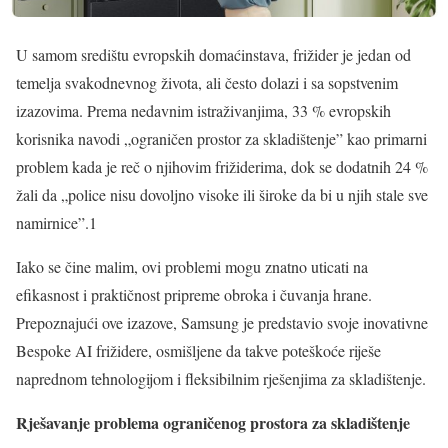
U samom središtu evropskih domaćinstava, frižider je jedan od
temelja svakodnevnog života, ali često dolazi i sa sopstvenim
izazovima. Prema nedavnim istraživanjima, 33 % evropskih
korisnika navodi „ograničen prostor za skladištenje” kao primarni
problem kada je reč o njihovim frižiderima, dok se dodatnih 24 %
žali da „police nisu dovoljno visoke ili široke da bi u njih stale sve
namirnice”.1
Iako se čine malim, ovi problemi mogu znatno uticati na
efikasnost i praktičnost pripreme obroka i čuvanja hrane.
Prepoznajući ove izazove, Samsung je predstavio svoje inovativne
Bespoke AI frižidere, osmišljene da takve poteškoće riješe
naprednom tehnologijom i fleksibilnim rješenjima za skladištenje.
Rješavanje problema ograničenog prostora za skladištenje