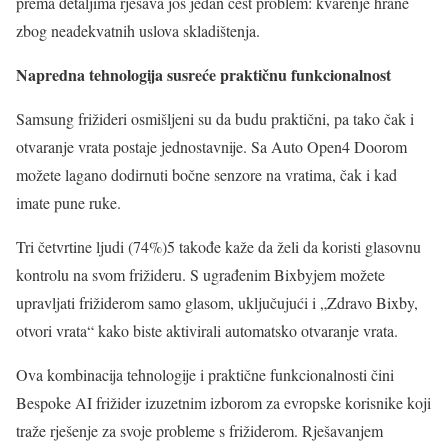
prema detaljima rješava još jedan čest problem: kvarenje hrane
zbog neadekvatnih uslova skladištenja.
Napredna tehnologija susreće praktičnu funkcionalnost
Samsung frižideri osmišljeni su da budu praktični, pa tako čak i
otvaranje vrata postaje jednostavnije. Sa Auto Open4 Doorom
možete lagano dodirnuti bočne senzore na vratima, čak i kad
imate pune ruke.
Tri četvrtine ljudi (74%)5 takođe kaže da želi da koristi glasovnu
kontrolu na svom frižideru. S ugrađenim Bixbyjem možete
upravljati frižiderom samo glasom, uključujući i „Zdravo Bixby,
otvori vrata“ kako biste aktivirali automatsko otvaranje vrata.
Ova kombinacija tehnologije i praktične funkcionalnosti čini
Bespoke AI frižider izuzetnim izborom za evropske korisnike koji
traže rješenje za svoje probleme s frižiderom. Rješavanjem