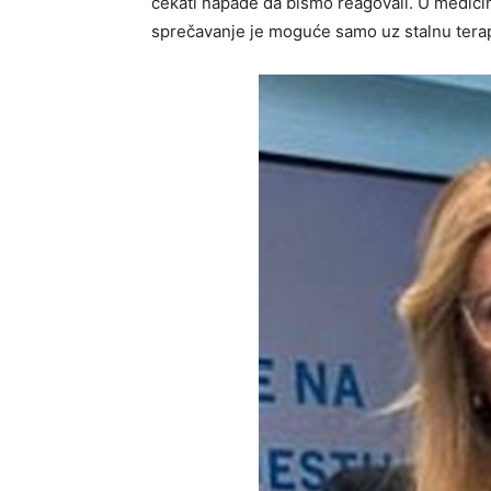
čekati napade da bismo reagovali. U medicini
sprečavanje je moguće samo uz stalnu terapi