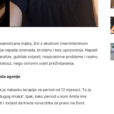
i samohrana majka, živi s akutnom intermitentnom
oja napada iznenada, brutalno i bez upozorenja. Napadi
alize, gubitak svijesti, respiratorne probleme i realnu
 luksuz, nego osnovni uvjet preživljavanja.
oda agonije
je nabavku terapije za period od 12 mjeseci. To je
 dugog mraka“. Ipak, kako period u kom Amila ima
i i svijest da kreće nova bitka za pravo na život.