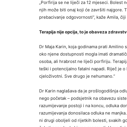
„Porfirija se ne liječi za 12 mjeseci. Bolest
njih može biti onaj koji će završiti najgore. 
prebacivanje odgovornosti“, kaže Amila, čiji 
Terapija nije opcija, to je obaveza zdravs
Dr Maja Karin, koja godinama prati Amilino st
oko njene dostupnosti mogla imati dramatičn
osoba, ali hrabrost ne liječi porfiriju. Terap
teški i potencijalno fatalni napadi. Riječ je o b
cjeloživotni. Sve drugo je nehumano.“
Dr Karin naglašava da je prošlogodišnja odlu
nego početak – podsjetnik na obavezu siste
razumijevanje postoji i na koncu, odluka don
razumijevanja donosilaca odluka ne manjka.
ni drugi oboljeli od rijetkih bolesti, svakih