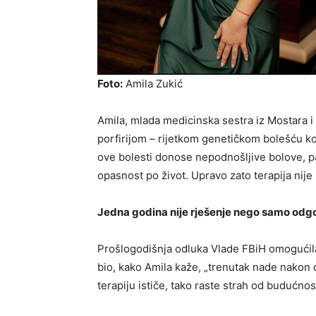
Foto:
Amila Zukić
Amila, mlada medicinska sestra iz Mostara 
porfirijom – rijetkom genetičkom bolešću k
ove bolesti donose nepodnošljive bolove, par
opasnost po život. Upravo zato terapija nije
Jedna godina nije rješenje nego samo odg
Prošlogodišnja odluka Vlade FBiH omogućila 
bio, kako Amila kaže, „trenutak nade nakon
terapiju ističe, tako raste strah od budućnost