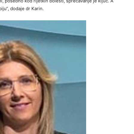
, posebno kod rijetkih bolesti, sprečavanje je ključ. A
ju“, dodaje dr Karin.