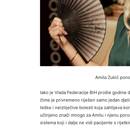
Amila Zukić pono
Iako je Vlada Federacije BiH prošle godine d
čime je privremeno riješen samo jedan djelić
teške i neizliječive bolesti koja zahtijeva ko
učinjeno znači mnogo za Amilu i njenu poro
sistema koji i dalje ne vidi pacijente s rijet