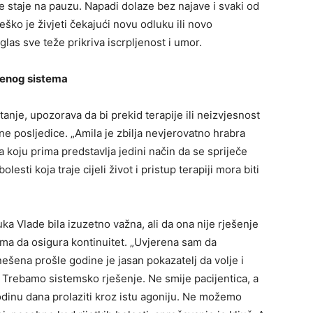
 ne staje na pauzu. Napadi dolaze bez najave i svaki od
Teško je živjeti čekajući novu odluku ili novo
glas sve teže prikriva iscrpljenost i umor.
tvenog sistema
anje, upozorava da bi prekid terapije ili neizvjesnost
e posljedice. „Amila je zbilja nevjerovatno hrabra
ija koju prima predstavlja jedini način da se spriječe
olesti koja traje cijeli život i pristup terapiji mora biti
ka Vlade bila izuzetno važna, ali da ona nije rješenje
ma da osigura kontinuitet. „Uvjerena sam da
ešena prošle godine je jasan pokazatelj da volje i
 Trebamo sistemsko rješenje. Ne smije pacijentica, a
 godinu dana prolaziti kroz istu agoniju. Ne možemo