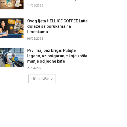
14/05/2026
Ovog ljeta HELL ICE COFFEE Latte
dolaze sa porukama na
limenkama
06/05/2026
Prvi maj bez brige: Putujte
lagano, uz osiguranje koje košta
manje od jedne kafe
29/04/2026
Učitati više