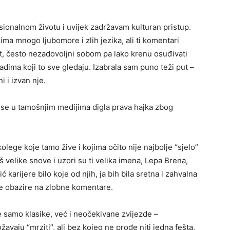
sionalnom životu i uvijek zadržavam kulturan pristup.
ma mnogo ljubomore i zlih jezika, ali ti komentari
st, često nezadovoljni sobom pa lako krenu osuđivati
dima koji to sve gledaju. Izabrala sam puno teži put –
i i izvan nje.
ada se u tamošnjim medijima digla prava hajka zbog
lege koje tamo žive i kojima očito nije najbolje “sjelo”
š velike snove i uzori su ti velika imena, Lepa Brena,
karijere bilo koje od njih, ja bih bila sretna i zahvalna
ne obazire na zlobne komentare.
 samo klasike, već i neočekivane zvijezde –
avaju “mrziti”, ali bez kojeg ne prođe niti jedna fešta,