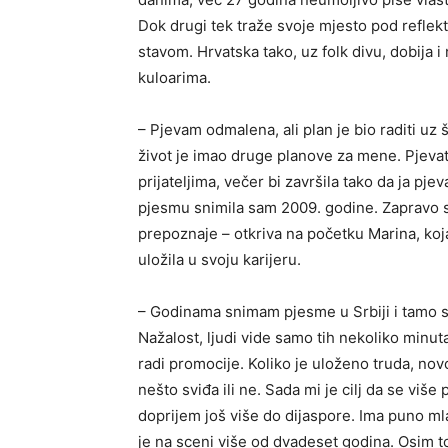
Dok drugi tek traže svoje mjesto pod reflek
stavom. Hrvatska tako, uz folk divu, dobija i
kuloarima.
– Pjevam odmalena, ali plan je bio raditi uz š
život je imao druge planove za mene. Pjevat
prijateljima, večer bi završila tako da ja pj
pjesmu snimila sam 2009. godine. Zapravo 
prepoznaje – otkriva na početku Marina, koja
uložila u svoju karijeru.
– Godinama snimam pjesme u Srbiji i tamo sa
Nažalost, ljudi vide samo tih nekoliko minut
radi promocije. Koliko je uloženo truda, novc
nešto sviđa ili ne. Sada mi je cilj da se viš
doprijem još više do dijaspore. Ima puno mlad
je na sceni više od dvadeset godina. Osim to