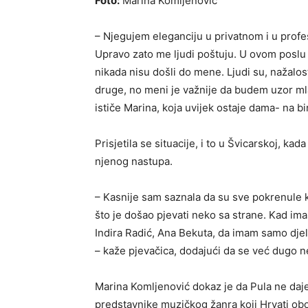
Foto:
Marina Komljenović
– Njegujem eleganciju u privatnom i u profe
Upravo zato me ljudi poštuju. U ovom poslu i
nikada nisu došli do mene. Ljudi su, nažalo
druge, no meni je važnije da budem uzor mla
ističe Marina, koja uvijek ostaje dama- na bin
Prisjetila se situacije, i to u Švicarskoj, k
njenog nastupa.
– Kasnije sam saznala da su sve pokrenule ko
što je došao pjevati neko sa strane. Kad ima
Indira Radić, Ana Bekuta, da imam samo djelić 
– kaže pjevačica, dodajući da se već dugo 
Marina Komljenović dokaz je da Pula ne daje
predstavnike muzičkog žanra koji Hrvati obož