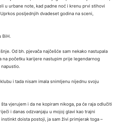
leli u urbane note, kad padne noć i krenu prvi stihovi
i. Uprkos posljednjih dvadeset godina na sceni,
u BiH.
dišnje. Od bh. pjevača najčešće sam nekako nastupala
 na početku karijere nastupim prije legendarnog
o napustio.
klubu i tada nisam imala snimljenu nijednu svoju
ta vjerujem i da ne kopiram nikoga, pa će raja odlučiti
iječi i danas odzvanjaju u mojoj glavi kao trajni
nstinkt doista postoji, ja sam živi primjerak toga –