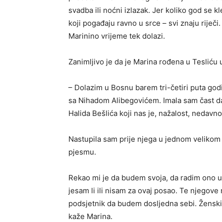
svadba ili noćni izlazak. Jer koliko god se k
koji pogađaju ravno u srce – svi znaju riječ
Marinino vrijeme tek dolazi.
Zanimljivo je da je Marina rođena u Tesliću 
– Dolazim u Bosnu barem tri-četiri puta go
sa Nihadom Alibegovićem. Imala sam čast da
Halida Bešlića koji nas je, nažalost, nedavn
Nastupila sam prije njega u jednom velikom 
pjesmu.
Rekao mi je da budem svoja, da radim ono u š
jesam li ili nisam za ovaj posao. Te njegove r
podsjetnik da budem dosljedna sebi. Ženski i
kaže Marina.