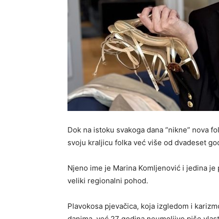
Dok na istoku svakoga dana “nikne” nova fol
svoju kraljicu folka već više od dvadeset go
Njeno ime je Marina Komljenović i jedina je p
veliki regionalni pohod.
Plavokosa pjevačica, koja izgledom i kari
danima, već 27 godina neumoljivo piše vlas