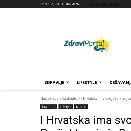
No menu items!
Nedjelja, 9 Augusta, 2026
ZDRAVLJE
LIFESTYLE
DEŠAVANJ
Naslovnica
Istaknuto
I Hrvatska ima svoju folk zvije
Istaknuto
Lifestyle
Muzika
I Hrvatska ima svo