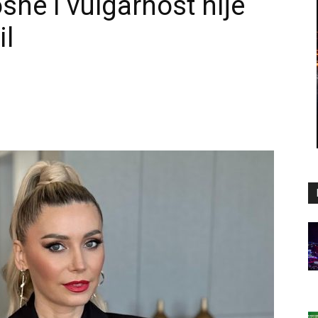
osne i vulgarnost nije
il