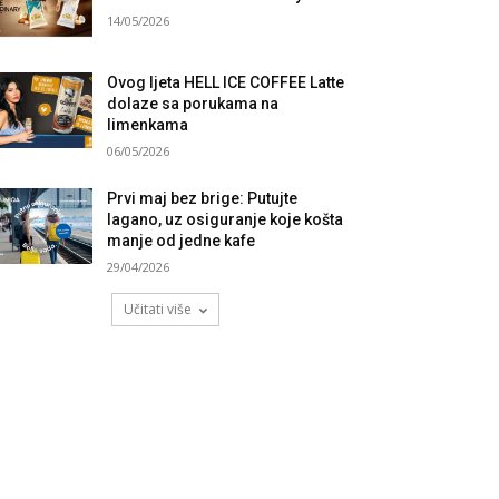
14/05/2026
Ovog ljeta HELL ICE COFFEE Latte
dolaze sa porukama na
limenkama
06/05/2026
Prvi maj bez brige: Putujte
lagano, uz osiguranje koje košta
manje od jedne kafe
29/04/2026
Učitati više