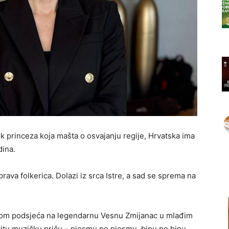
k princeza koja mašta o osvajanju regije, Hrvatska ima
dina.
rava folkerica. Dolazi iz srca Istre, a sad se sprema na
zmom podsjeća na legendarnu Vesnu Zmijanac u mlađim
titu muzičku priču – pjesmu po pjesmu, binu po binu.