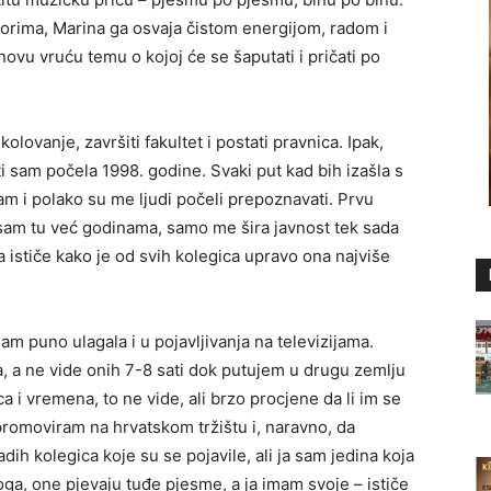
torima, Marina ga osvaja čistom energijom, radom i
 novu vruću temu o kojoj će se šaputati i pričati po
kolovanje, završiti fakultet i postati pravnica. Ipak,
i sam počela 1998. godine. Svaki put kad bih izašla s
evam i polako su me ljudi počeli prepoznavati. Prvu
sam tu već godinama, samo me šira javnost tek sada
 ističe kako je od svih kolegica upravo ona najviše
m puno ulagala i u pojavljivanja na televizijama.
a, a ne vide onih 7-8 sati dok putujem u drugu zemlju
a i vremena, to ne vide, ali brzo procjene da li im se
e promoviram na hrvatskom tržištu i, naravno, da
ih kolegica koje su se pojavile, ali ja sam jedina koja
ga, one pjevaju tuđe pjesme, a ja imam svoje – ističe